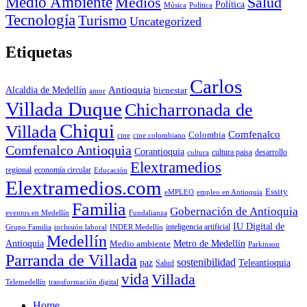
Medio Ambiente
Medios
Salud
Política
Música
Politica
Tecnología
Turismo
Uncategorized
Etiquetas
Carlos
Antioquia
Alcaldia de Medellín
bienestar
amor
Villada Duque
Chicharronada de
Chiqui
Villada
Comfenalco
Colombia
cine colombiano
cine
Comfenalco Antioquia
Corantioquia
cultura
cultura paisa
desarrollo
Elextramedios
economía circular
regional
Educación
Elextramedios.com
Essity
empleo en Antioquia
eMPLEO
Familia
Gobernación de Antioquia
Fundalianza
eventos en Medellín
IU Digital de
inclusión laboral
INDER Medellín
inteligencia artificial
Grupo Familia
Medellín
Antioquia
Metro de Medellín
Medio ambiente
Parkinson
Parranda de Villada
sostenibilidad
paz
Teleantioquia
Salud
vida
Villada
Telemedellín
transformación digital
Home