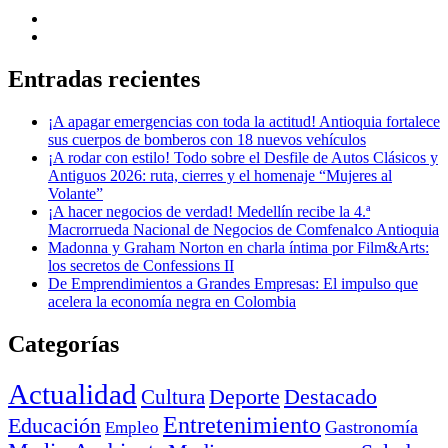
Entradas recientes
¡A apagar emergencias con toda la actitud! Antioquia fortalece
sus cuerpos de bomberos con 18 nuevos vehículos
¡A rodar con estilo! Todo sobre el Desfile de Autos Clásicos y
Antiguos 2026: ruta, cierres y el homenaje “Mujeres al
Volante”
¡A hacer negocios de verdad! Medellín recibe la 4.ª
Macrorrueda Nacional de Negocios de Comfenalco Antioquia
Madonna y Graham Norton en charla íntima por Film&Arts:
los secretos de Confessions II
De Emprendimientos a Grandes Empresas: El impulso que
acelera la economía negra en Colombia
Categorías
Actualidad
Deporte
Cultura
Destacado
Entretenimiento
Educación
Empleo
Gastronomía