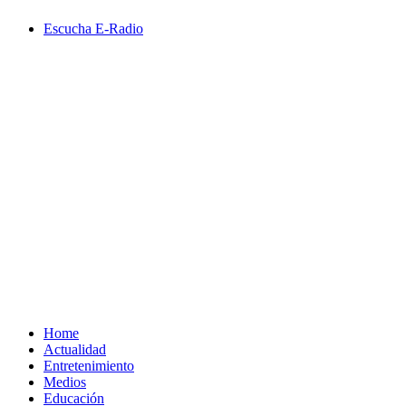
Saltar
Escucha E-Radio
al
contenido
Primary
Menu
Home
Actualidad
Entretenimiento
Medios
Educación