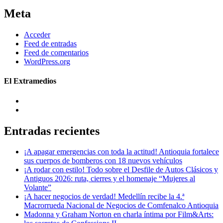
Meta
Acceder
Feed de entradas
Feed de comentarios
WordPress.org
El Extramedios
Entradas recientes
¡A apagar emergencias con toda la actitud! Antioquia fortalece
sus cuerpos de bomberos con 18 nuevos vehículos
¡A rodar con estilo! Todo sobre el Desfile de Autos Clásicos y
Antiguos 2026: ruta, cierres y el homenaje “Mujeres al
Volante”
¡A hacer negocios de verdad! Medellín recibe la 4.ª
Macrorrueda Nacional de Negocios de Comfenalco Antioquia
Madonna y Graham Norton en charla íntima por Film&Arts: