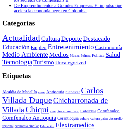
los secretos de Confessions II
De Emprendimientos a Grandes Empresas: El impulso que
acelera la economía negra en Colombia
Categorías
Actualidad
Deporte
Cultura
Destacado
Entretenimiento
Educación
Empleo
Gastronomía
Medio Ambiente
Medios
Salud
Política
Música
Politica
Tecnología
Turismo
Uncategorized
Etiquetas
Carlos
Antioquia
Alcaldia de Medellín
bienestar
amor
Villada Duque
Chicharronada de
Chiqui
Villada
Comfenalco
Colombia
cine colombiano
cine
Comfenalco Antioquia
Corantioquia
cultura
cultura paisa
desarrollo
Elextramedios
economía circular
regional
Educación