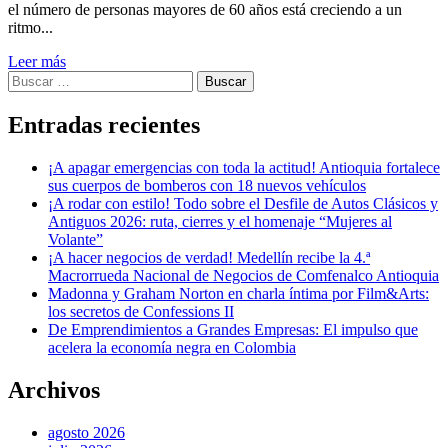
el número de personas mayores de 60 años está creciendo a un
ritmo...
Leer más
Buscar:
Entradas recientes
¡A apagar emergencias con toda la actitud! Antioquia fortalece
sus cuerpos de bomberos con 18 nuevos vehículos
¡A rodar con estilo! Todo sobre el Desfile de Autos Clásicos y
Antiguos 2026: ruta, cierres y el homenaje “Mujeres al
Volante”
¡A hacer negocios de verdad! Medellín recibe la 4.ª
Macrorrueda Nacional de Negocios de Comfenalco Antioquia
Madonna y Graham Norton en charla íntima por Film&Arts:
los secretos de Confessions II
De Emprendimientos a Grandes Empresas: El impulso que
acelera la economía negra en Colombia
Archivos
agosto 2026