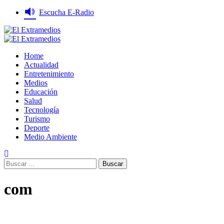
Saltar
Escucha E-Radio
al
contenido
Primary
Menu
Home
Actualidad
Entretenimiento
Medios
Educación
Salud
Tecnología
Turismo
Deporte
Medio Ambiente
Buscar:
com