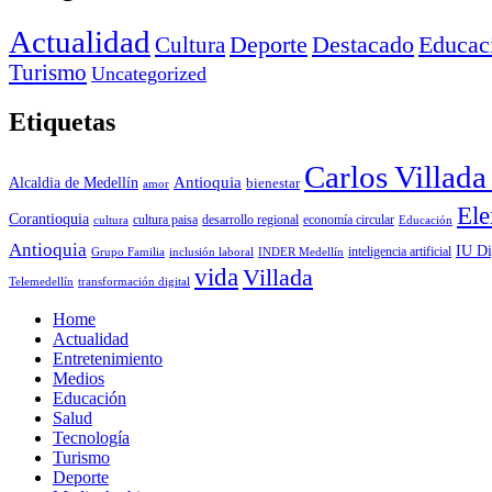
Actualidad
Deporte
Cultura
Destacado
Educac
Turismo
Uncategorized
Etiquetas
Carlos Villad
Antioquia
Alcaldia de Medellín
bienestar
amor
Ele
Corantioquia
economía circular
cultura
cultura paisa
desarrollo regional
Educación
Antioquia
IU Di
inclusión laboral
INDER Medellín
inteligencia artificial
Grupo Familia
vida
Villada
Telemedellín
transformación digital
Home
Actualidad
Entretenimiento
Medios
Educación
Salud
Tecnología
Turismo
Deporte