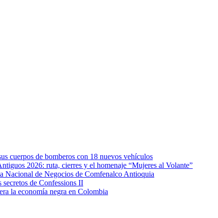
e sus cuerpos de bomberos con 18 nuevos vehículos
Antiguos 2026: ruta, cierres y el homenaje “Mujeres al Volante”
eda Nacional de Negocios de Comfenalco Antioquia
secretos de Confessions II
era la economía negra en Colombia