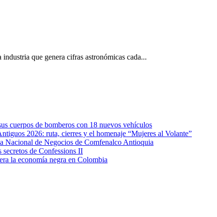
 industria que genera cifras astronómicas cada...
e sus cuerpos de bomberos con 18 nuevos vehículos
Antiguos 2026: ruta, cierres y el homenaje “Mujeres al Volante”
eda Nacional de Negocios de Comfenalco Antioquia
secretos de Confessions II
era la economía negra en Colombia