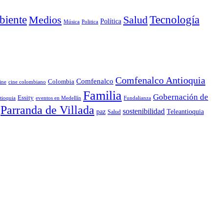
iente
Medios
Salud
Tecnología
Política
Música
Politica
Comfenalco Antioquia
Comfenalco
Colombia
cine colombiano
ine
Familia
Gobernación de
Essity
tioquia
Fundalianza
eventos en Medellín
Parranda de Villada
sostenibilidad
paz
Teleantioquia
Salud