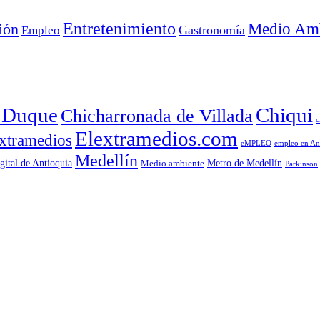
Entretenimiento
Medio Amb
ión
Empleo
Gastronomía
a Duque
Chiqui
Chicharronada de Villada
c
Elextramedios.com
xtramedios
empleo en An
eMPLEO
Medellín
gital de Antioquia
Metro de Medellín
Medio ambiente
Parkinson