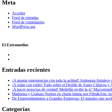
Meta
Acceder
Feed de entradas
Feed de comentarios
WordPress.org
El Extramedios
Entradas recientes
¡A apagar emergencias con toda la actitud! Antioquia fortalec
¡A rodar con estilo! Todo sobre el Desfile de Autos Clásicos y 
¡A hacer negocios de verdad! Medellín recibe la 4.ª Macrorru
Madonna y Graham Norton en charla íntima por Film&Arts: los 
De Emprendimientos a Grandes Empresas: El impulso que acel
Categorías