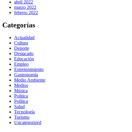
abril 2022
marzo 2022
febrero 2022
Categorías
Actualidad
Cultura
Deporte
Destacado
Educación
Empleo
Entretenimiento
Gastronomía
Medio Ambiente
Medios
Música
Politica
Política
Salud
Tecnología
Turismo
Uncategorized