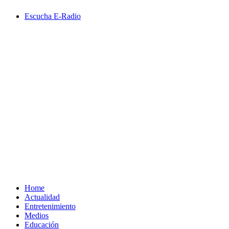
Saltar
Escucha E-Radio
al
contenido
Primary
Menu
Home
Actualidad
Entretenimiento
Medios
Educación