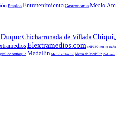
Entretenimiento
Medio Amb
ión
Empleo
Gastronomía
a Duque
Chiqui
Chicharronada de Villada
c
Elextramedios.com
xtramedios
empleo en An
eMPLEO
Medellín
gital de Antioquia
Metro de Medellín
Medio ambiente
Parkinson