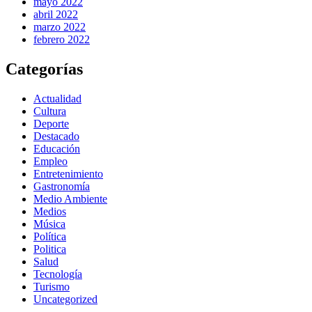
mayo 2022
abril 2022
marzo 2022
febrero 2022
Categorías
Actualidad
Cultura
Deporte
Destacado
Educación
Empleo
Entretenimiento
Gastronomía
Medio Ambiente
Medios
Música
Política
Politica
Salud
Tecnología
Turismo
Uncategorized