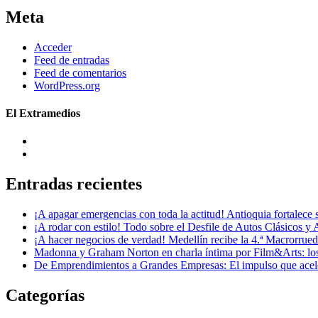
Meta
Acceder
Feed de entradas
Feed de comentarios
WordPress.org
El Extramedios
Entradas recientes
¡A apagar emergencias con toda la actitud! Antioquia fortalec
¡A rodar con estilo! Todo sobre el Desfile de Autos Clásicos y 
¡A hacer negocios de verdad! Medellín recibe la 4.ª Macrorru
Madonna y Graham Norton en charla íntima por Film&Arts: los 
De Emprendimientos a Grandes Empresas: El impulso que acel
Categorías