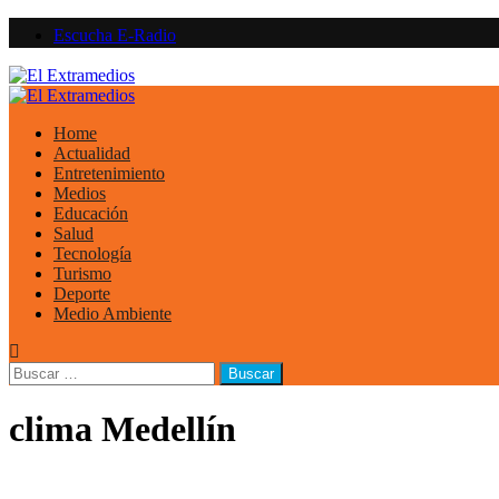
Saltar
Escucha E-Radio
al
contenido
Primary
Menu
Home
Actualidad
Entretenimiento
Medios
Educación
Salud
Tecnología
Turismo
Deporte
Medio Ambiente
Buscar:
clima Medellín