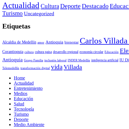
Actualidad
Deporte
Cultura
Destacado
Educac
Turismo
Uncategorized
Etiquetas
Carlos Villad
Antioquia
Alcaldia de Medellín
bienestar
amor
Ele
Corantioquia
economía circular
cultura
cultura paisa
desarrollo regional
Educación
Antioquia
IU Di
inclusión laboral
INDER Medellín
inteligencia artificial
Grupo Familia
vida
Villada
Telemedellín
transformación digital
Home
Actualidad
Entretenimiento
Medios
Educación
Salud
Tecnología
Turismo
Deporte
Medio Ambiente