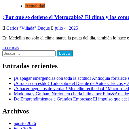
Actualidad
¿Por qué se detiene el Metrocable? El clima y las come
Carlos "Villada" Duque
julio 4, 2025
En Medellín no solo el clima marca la pauta del día, también lo hace 
Leer más
Buscar:
Entradas recientes
¡A apagar emergencias con toda la actitud! Antioquia fortalec
¡A rodar con estilo! Todo sobre el Desfile de Autos Clásicos y 
¡A hacer negocios de verdad! Medellín recibe la 4.ª Macrorru
Madonna y Graham Norton en charla íntima por Film&Arts: los 
De Emprendimientos a Grandes Empresas: El impulso que acel
Archivos
agosto 2026
julio 2026