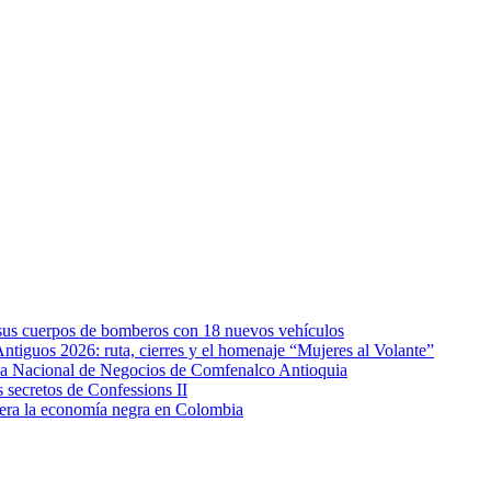
e sus cuerpos de bomberos con 18 nuevos vehículos
Antiguos 2026: ruta, cierres y el homenaje “Mujeres al Volante”
eda Nacional de Negocios de Comfenalco Antioquia
secretos de Confessions II
era la economía negra en Colombia