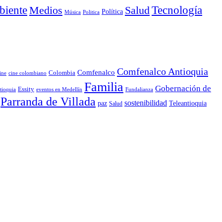
iente
Medios
Salud
Tecnología
Política
Música
Politica
Comfenalco Antioquia
Comfenalco
Colombia
cine colombiano
ine
Familia
Gobernación de
Essity
tioquia
Fundalianza
eventos en Medellín
Parranda de Villada
sostenibilidad
paz
Teleantioquia
Salud