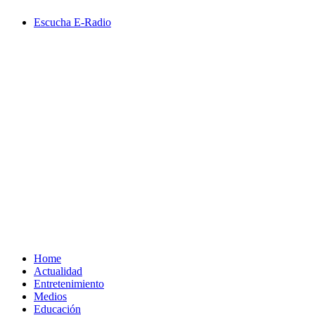
Saltar
Escucha E-Radio
al
contenido
Primary
Menu
Home
Actualidad
Entretenimiento
Medios
Educación