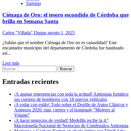
Turismo
Ciénaga de Oro: el tesoro escondido de Córdoba que
brilla en Semana Santa
Carlos "Villada" Duque
agosto 1, 2025
¿Sabías que el nombre Ciénaga de Oro no es casualidad? Este
encantador municipio del departamento de Córdoba fue bautizado
así...
Leer más
Buscar:
Entradas recientes
¡A apagar emergencias con toda la actitud! Antioquia fortalece
sus cuerpos de bomberos con 18 nuevos vehículos
¡A rodar con estilo! Todo sobre el Desfile de Autos Clásicos y
Antiguos 2026: ruta, cierres y el homenaje “Mujeres al
Volante”
¡A hacer negocios de verdad! Medellín recibe la 4.ª
Macrorrueda Nacional de Negocios de Comfenalco Antioquia
Madonna y Graham Norton en charla íntima por Film&Arts: