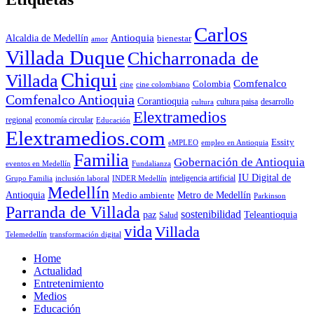
Carlos
Antioquia
Alcaldia de Medellín
bienestar
amor
Villada Duque
Chicharronada de
Chiqui
Villada
Comfenalco
Colombia
cine colombiano
cine
Comfenalco Antioquia
Corantioquia
cultura
cultura paisa
desarrollo
Elextramedios
economía circular
regional
Educación
Elextramedios.com
Essity
empleo en Antioquia
eMPLEO
Familia
Gobernación de Antioquia
Fundalianza
eventos en Medellín
IU Digital de
inclusión laboral
INDER Medellín
inteligencia artificial
Grupo Familia
Medellín
Antioquia
Metro de Medellín
Medio ambiente
Parkinson
Parranda de Villada
sostenibilidad
paz
Teleantioquia
Salud
vida
Villada
Telemedellín
transformación digital
Home
Actualidad
Entretenimiento
Medios
Educación