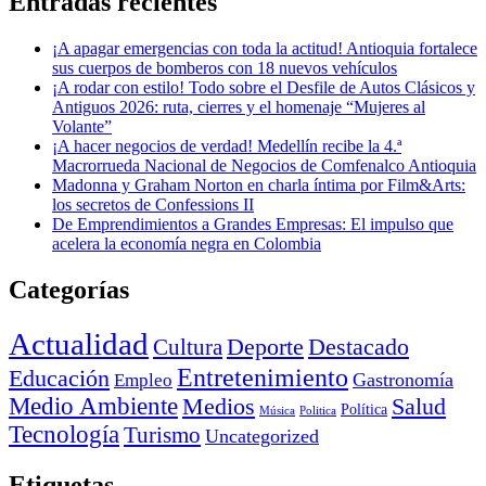
Entradas recientes
¡A apagar emergencias con toda la actitud! Antioquia fortalece
sus cuerpos de bomberos con 18 nuevos vehículos
¡A rodar con estilo! Todo sobre el Desfile de Autos Clásicos y
Antiguos 2026: ruta, cierres y el homenaje “Mujeres al
Volante”
¡A hacer negocios de verdad! Medellín recibe la 4.ª
Macrorrueda Nacional de Negocios de Comfenalco Antioquia
Madonna y Graham Norton en charla íntima por Film&Arts:
los secretos de Confessions II
De Emprendimientos a Grandes Empresas: El impulso que
acelera la economía negra en Colombia
Categorías
Actualidad
Deporte
Cultura
Destacado
Entretenimiento
Educación
Empleo
Gastronomía
Medio Ambiente
Medios
Salud
Política
Música
Politica
Tecnología
Turismo
Uncategorized
Etiquetas