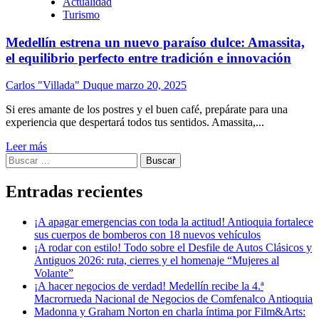
Actualidad
Turismo
Medellín estrena un nuevo paraíso dulce: Amassita,
el equilibrio perfecto entre tradición e innovación
Carlos "Villada" Duque
marzo 20, 2025
Si eres amante de los postres y el buen café, prepárate para una
experiencia que despertará todos tus sentidos. Amassita,...
Leer más
Buscar:
Entradas recientes
¡A apagar emergencias con toda la actitud! Antioquia fortalece
sus cuerpos de bomberos con 18 nuevos vehículos
¡A rodar con estilo! Todo sobre el Desfile de Autos Clásicos y
Antiguos 2026: ruta, cierres y el homenaje “Mujeres al
Volante”
¡A hacer negocios de verdad! Medellín recibe la 4.ª
Macrorrueda Nacional de Negocios de Comfenalco Antioquia
Madonna y Graham Norton en charla íntima por Film&Arts: