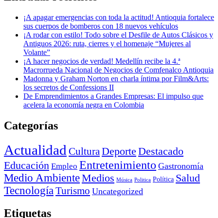
¡A apagar emergencias con toda la actitud! Antioquia fortalece
sus cuerpos de bomberos con 18 nuevos vehículos
¡A rodar con estilo! Todo sobre el Desfile de Autos Clásicos y
Antiguos 2026: ruta, cierres y el homenaje “Mujeres al
Volante”
¡A hacer negocios de verdad! Medellín recibe la 4.ª
Macrorrueda Nacional de Negocios de Comfenalco Antioquia
Madonna y Graham Norton en charla íntima por Film&Arts:
los secretos de Confessions II
De Emprendimientos a Grandes Empresas: El impulso que
acelera la economía negra en Colombia
Categorías
Actualidad
Deporte
Cultura
Destacado
Entretenimiento
Educación
Empleo
Gastronomía
Medio Ambiente
Medios
Salud
Política
Música
Politica
Tecnología
Turismo
Uncategorized
Etiquetas