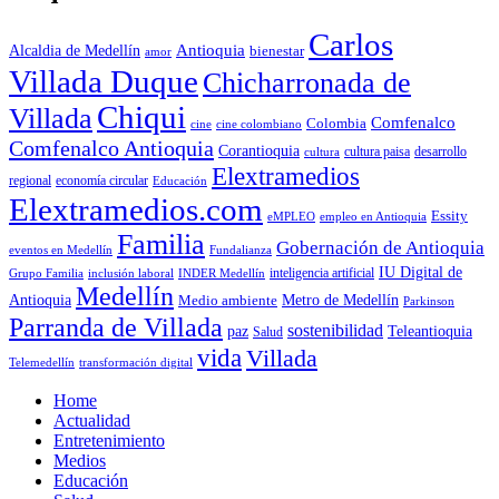
Carlos
Antioquia
Alcaldia de Medellín
bienestar
amor
Villada Duque
Chicharronada de
Chiqui
Villada
Comfenalco
Colombia
cine colombiano
cine
Comfenalco Antioquia
Corantioquia
cultura
cultura paisa
desarrollo
Elextramedios
economía circular
regional
Educación
Elextramedios.com
Essity
empleo en Antioquia
eMPLEO
Familia
Gobernación de Antioquia
Fundalianza
eventos en Medellín
IU Digital de
inclusión laboral
INDER Medellín
inteligencia artificial
Grupo Familia
Medellín
Antioquia
Metro de Medellín
Medio ambiente
Parkinson
Parranda de Villada
sostenibilidad
paz
Teleantioquia
Salud
vida
Villada
Telemedellín
transformación digital
Home
Actualidad
Entretenimiento
Medios
Educación