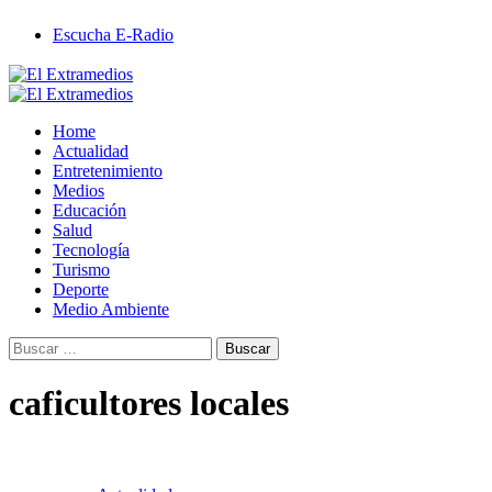
Saltar
Escucha E-Radio
al
contenido
Primary
Menu
Home
Actualidad
Entretenimiento
Medios
Educación
Salud
Tecnología
Turismo
Deporte
Medio Ambiente
Buscar:
caficultores locales