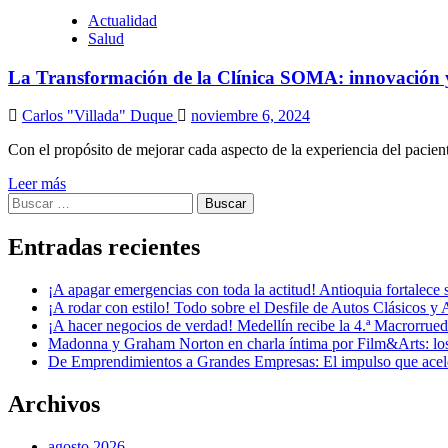
Actualidad
Salud
La Transformación de la Clínica SOMA: innovación y
Carlos "Villada" Duque
noviembre 6, 2024
Con el propósito de mejorar cada aspecto de la experiencia del pacie
Leer más
Buscar:
Entradas recientes
¡A apagar emergencias con toda la actitud! Antioquia fortalec
¡A rodar con estilo! Todo sobre el Desfile de Autos Clásicos y 
¡A hacer negocios de verdad! Medellín recibe la 4.ª Macrorru
Madonna y Graham Norton en charla íntima por Film&Arts: los 
De Emprendimientos a Grandes Empresas: El impulso que acel
Archivos
agosto 2026