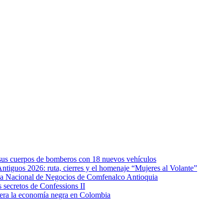
e sus cuerpos de bomberos con 18 nuevos vehículos
Antiguos 2026: ruta, cierres y el homenaje “Mujeres al Volante”
eda Nacional de Negocios de Comfenalco Antioquia
secretos de Confessions II
era la economía negra en Colombia