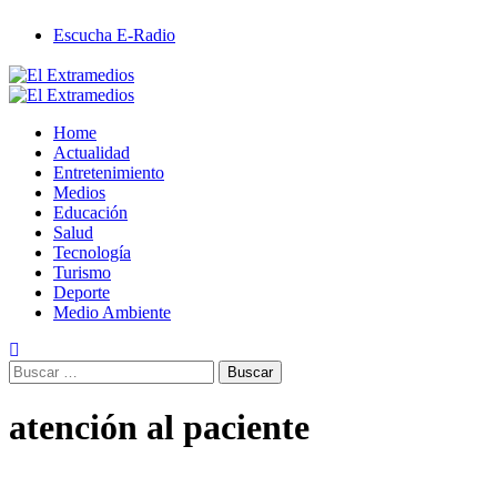
Saltar
Escucha E-Radio
al
contenido
Primary
Menu
Home
Actualidad
Entretenimiento
Medios
Educación
Salud
Tecnología
Turismo
Deporte
Medio Ambiente
Buscar:
atención al paciente