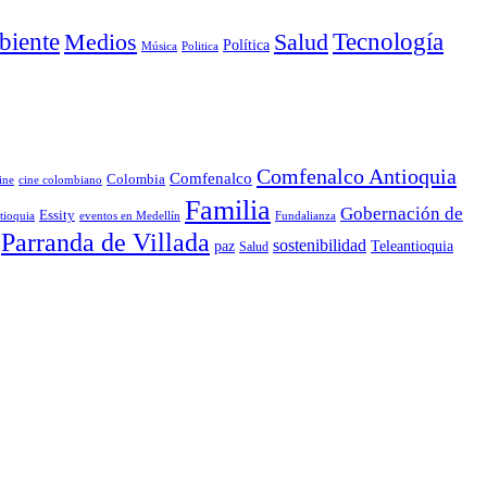
iente
Medios
Salud
Tecnología
Política
Música
Politica
Comfenalco Antioquia
Comfenalco
Colombia
cine colombiano
ine
Familia
Gobernación de
Essity
tioquia
Fundalianza
eventos en Medellín
Parranda de Villada
sostenibilidad
paz
Teleantioquia
Salud