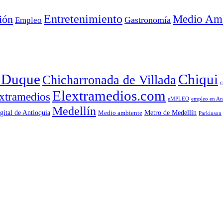
Entretenimiento
Medio Amb
ión
Empleo
Gastronomía
a Duque
Chiqui
Chicharronada de Villada
c
Elextramedios.com
xtramedios
empleo en An
eMPLEO
Medellín
gital de Antioquia
Metro de Medellín
Medio ambiente
Parkinson