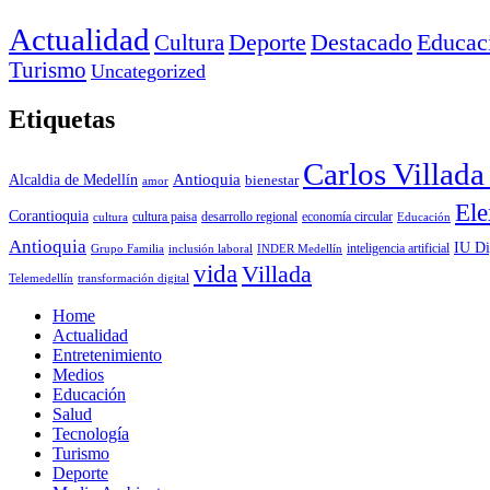
Actualidad
Deporte
Cultura
Destacado
Educac
Turismo
Uncategorized
Etiquetas
Carlos Villad
Antioquia
Alcaldia de Medellín
bienestar
amor
Ele
Corantioquia
economía circular
cultura
cultura paisa
desarrollo regional
Educación
Antioquia
IU Di
inclusión laboral
INDER Medellín
inteligencia artificial
Grupo Familia
vida
Villada
Telemedellín
transformación digital
Home
Actualidad
Entretenimiento
Medios
Educación
Salud
Tecnología
Turismo
Deporte