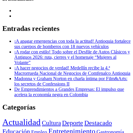
Entradas recientes
¡A apagar emergencias con toda la actitud! Antioquia fortalece
sus cuerpos de bomberos con 18 nuevos vehículos
¡A rodar con estilo! Todo sobre el Desfile de Autos Clásicos y
Antiguos 2026: ruta, cierres y el homenaje “Mujeres al
Volante”
¡A hacer negocios de verdad! Medellín recibe la 4.ª
Macrorrueda Nacional de Negocios de Comfenalco Antioquia
Madonna y Graham Norton en charla íntima por Film&Arts:
los secretos de Confessions II
De Emprendimientos a Grandes Empresas: El impulso que
acelera la economía negra en Colombia
Categorías
Actualidad
Deporte
Cultura
Destacado
Entretenimiento
Educación
Empleo
Gastronomía