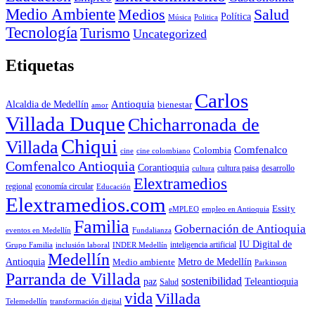
Medio Ambiente
Medios
Salud
Política
Música
Politica
Tecnología
Turismo
Uncategorized
Etiquetas
Carlos
Antioquia
Alcaldia de Medellín
bienestar
amor
Villada Duque
Chicharronada de
Chiqui
Villada
Comfenalco
Colombia
cine colombiano
cine
Comfenalco Antioquia
Corantioquia
cultura
cultura paisa
desarrollo
Elextramedios
economía circular
regional
Educación
Elextramedios.com
Essity
empleo en Antioquia
eMPLEO
Familia
Gobernación de Antioquia
Fundalianza
eventos en Medellín
IU Digital de
inclusión laboral
INDER Medellín
inteligencia artificial
Grupo Familia
Medellín
Antioquia
Metro de Medellín
Medio ambiente
Parkinson
Parranda de Villada
sostenibilidad
paz
Teleantioquia
Salud
vida
Villada
Telemedellín
transformación digital