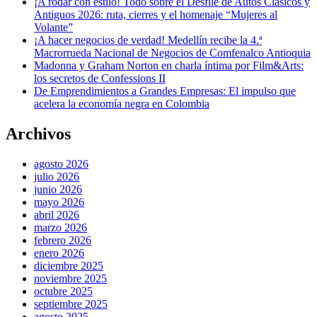
¡A rodar con estilo! Todo sobre el Desfile de Autos Clásicos y
Antiguos 2026: ruta, cierres y el homenaje “Mujeres al
Volante”
¡A hacer negocios de verdad! Medellín recibe la 4.ª
Macrorrueda Nacional de Negocios de Comfenalco Antioquia
Madonna y Graham Norton en charla íntima por Film&Arts:
los secretos de Confessions II
De Emprendimientos a Grandes Empresas: El impulso que
acelera la economía negra en Colombia
Archivos
agosto 2026
julio 2026
junio 2026
mayo 2026
abril 2026
marzo 2026
febrero 2026
enero 2026
diciembre 2025
noviembre 2025
octubre 2025
septiembre 2025
agosto 2025