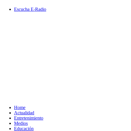
Saltar
Escucha E-Radio
al
contenido
Primary
Menu
Home
Actualidad
Entretenimiento
Medios
Educación