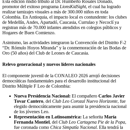
Esta edición rindió tributo al Dr. Humberto Rosales Donado,
promotor del exitoso programa
LionsKidSight
, el cual ha logrado
realizar tamizajes visuales a más de 300.000 niños en toda
Colombia. En Antioquia, el impacto local es contundente: los clubes
de Medellín, Andes, Apartadó, Caucasia, Currulao y Necoclí ya
registran más de 70.000 infantes atendidos en colegios públicos y
Hogares de Buen Comienzo.
Asimismo, las actividades integraron la Convención del Distrito F-2
“Dr. Rómulo Hoyos Miranda” y la conmemoración de las Bodas de
Oro (50 años) del Club de Leones de Caucasia.
Relevo generacional y nuevos líderes nacionales
El componente juvenil de la CONALEO 2026 arrojó decisiones
democráticas fundamentales para el desarrollo institucional del
Distrito Múltiple F Leo de Colombia:
Nueva Presidencia Nacional:
El compañero
Carlos Javier
Tovar Cantero
, del
Club Leo Corozal Nuevo Horizonte
, fue
elegido democráticamente para asumir la presidencia nacional
de los jóvenes Leo.
Representación en Latinoamérica:
La señorita
María
Fernanda Montiel
, del
Club Leo Cartagena Pie de la Popa
,
fue coronada como
Chica Simpatía Nacional
. Ella tendrá la