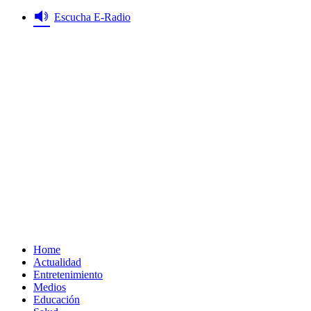
Saltar
Escucha E-Radio
al
contenido
Primary
Menu
Home
Actualidad
Entretenimiento
Medios
Educación