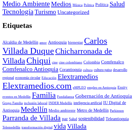
Medio Ambiente
Medios
Salud
Política
Música
Politica
Tecnología
Turismo
Uncategorized
Etiquetas
Carlos
Antioquia
Alcaldia de Medellín
bienestar
amor
Villada Duque
Chicharronada de
Chiqui
Villada
Comfenalco
Colombia
cine colombiano
cine
Comfenalco Antioquia
Corantioquia
cultura
cultura paisa
desarrollo
Elextramedios
economía circular
regional
Educación
Elextramedios.com
Essity
empleo en Antioquia
eMPLEO
Familia
Gobernación de Antioquia
Fundalianza
eventos en Medellín
IU Digital de
inclusión laboral
INDER Medellín
inteligencia artificial
Grupo Familia
Medellín
Antioquia
Metro de Medellín
Medio ambiente
Parkinson
Parranda de Villada
sostenibilidad
paz
Teleantioquia
Salud
vida
Villada
Telemedellín
transformación digital