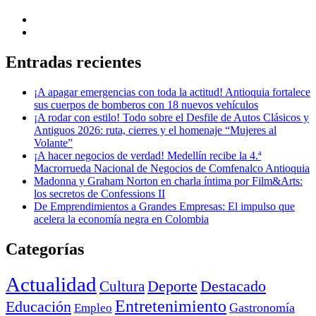
Entradas recientes
¡A apagar emergencias con toda la actitud! Antioquia fortalece
sus cuerpos de bomberos con 18 nuevos vehículos
¡A rodar con estilo! Todo sobre el Desfile de Autos Clásicos y
Antiguos 2026: ruta, cierres y el homenaje “Mujeres al
Volante”
¡A hacer negocios de verdad! Medellín recibe la 4.ª
Macrorrueda Nacional de Negocios de Comfenalco Antioquia
Madonna y Graham Norton en charla íntima por Film&Arts:
los secretos de Confessions II
De Emprendimientos a Grandes Empresas: El impulso que
acelera la economía negra en Colombia
Categorías
Actualidad
Deporte
Cultura
Destacado
Entretenimiento
Educación
Empleo
Gastronomía