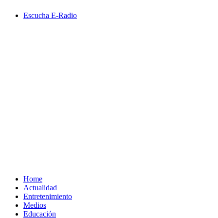
Saltar
Escucha E-Radio
al
contenido
Primary
Menu
Home
Actualidad
Entretenimiento
Medios
Educación