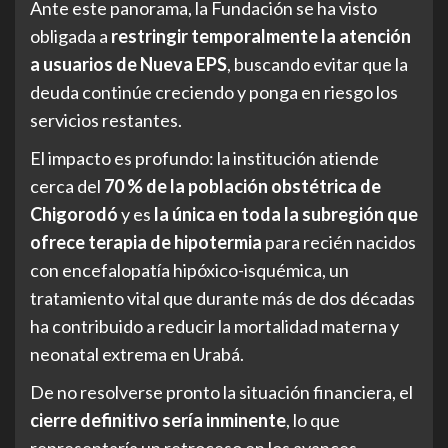
Ante este panorama, la Fundación se ha visto
obligada a
restringir temporalmente la atención
a usuarios de Nueva EPS
, buscando evitar que la
deuda continúe creciendo y ponga en riesgo los
servicios restantes.
El impacto es profundo: la institución atiende
cerca del
70 % de la población obstétrica de
Chigorodó
y es
la única en toda la subregión que
ofrece terapia de hipotermia
para recién nacidos
con encefalopatía hipóxico-isquémica, un
tratamiento vital que durante más de dos décadas
ha contribuido a reducir la mortalidad materna y
neonatal extrema en Urabá.
De no resolverse pronto la situación financiera, el
cierre definitivo sería inminente
, lo que
representaría un retroceso en los avances