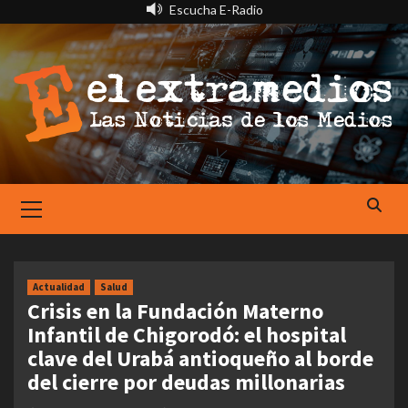
Saltar
Escucha E-Radio
al
contenido
Primary
Menu
Actualidad
Salud
Crisis en la Fundación Materno
Infantil de Chigorodó: el hospital
clave del Urabá antioqueño al borde
del cierre por deudas millonarias