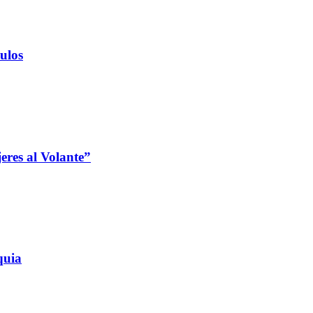
ulos
jeres al Volante”
quia