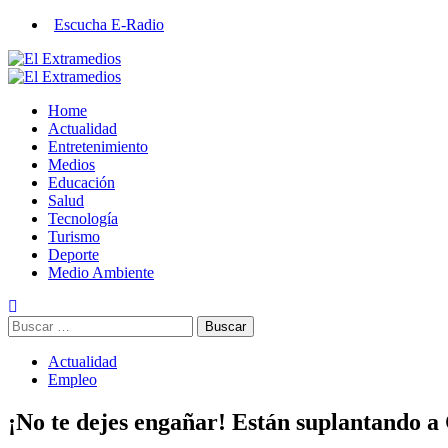
Saltar
Escucha E-Radio
al
contenido
Primary
Menu
Home
Actualidad
Entretenimiento
Medios
Educación
Salud
Tecnología
Turismo
Deporte
Medio Ambiente
Buscar:
Actualidad
Empleo
¡No te dejes engañar! Están suplantando a