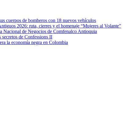
e sus cuerpos de bomberos con 18 nuevos vehículos
Antiguos 2026: ruta, cierres y el homenaje “Mujeres al Volante”
eda Nacional de Negocios de Comfenalco Antioquia
secretos de Confessions II
era la economía negra en Colombia