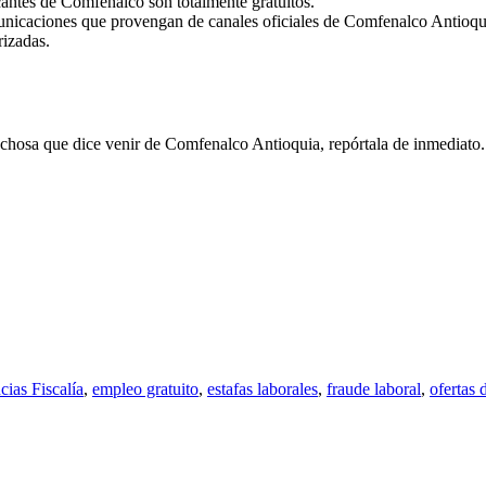
antes de Comfenalco son totalmente gratuitos.
municaciones que provengan de canales oficiales de Comfenalco Antioqu
izadas.
spechosa que dice venir de Comfenalco Antioquia, repórtala de inmediat
cias Fiscalía
,
empleo gratuito
,
estafas laborales
,
fraude laboral
,
ofertas 