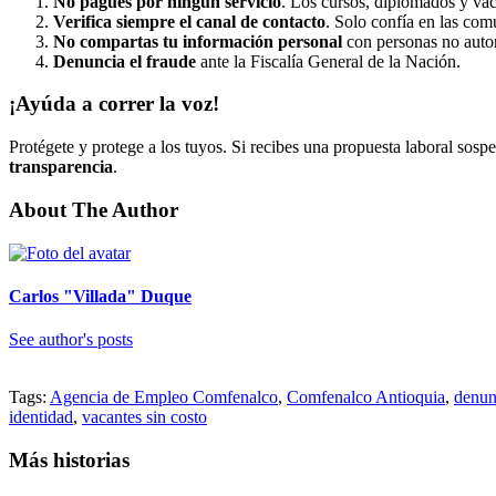
No pagues por ningún servicio
. Los cursos, diplomados y vac
Verifica siempre el canal de contacto
. Solo confía en las co
No compartas tu información personal
con personas no autor
Denuncia el fraude
ante la Fiscalía General de la Nación.
¡Ayúda a correr la voz!
Protégete y protege a los tuyos. Si recibes una propuesta laboral so
transparencia
.
About The Author
Carlos "Villada" Duque
See author's posts
Tags:
Agencia de Empleo Comfenalco
,
Comfenalco Antioquia
,
denun
identidad
,
vacantes sin costo
Más historias