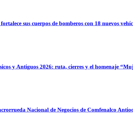
 fortalece sus cuerpos de bomberos con 18 nuevos vehíc
ásicos y Antiguos 2026: ruta, cierres y el homenaje “Mu
 Macrorrueda Nacional de Negocios de Comfenalco Antio