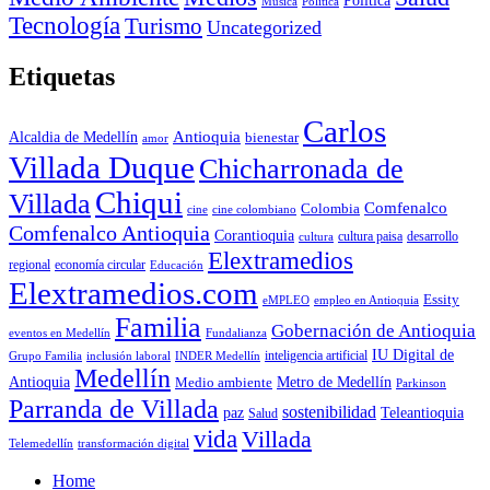
Política
Música
Politica
Tecnología
Turismo
Uncategorized
Etiquetas
Carlos
Antioquia
Alcaldia de Medellín
bienestar
amor
Villada Duque
Chicharronada de
Chiqui
Villada
Comfenalco
Colombia
cine colombiano
cine
Comfenalco Antioquia
Corantioquia
cultura
cultura paisa
desarrollo
Elextramedios
economía circular
regional
Educación
Elextramedios.com
Essity
empleo en Antioquia
eMPLEO
Familia
Gobernación de Antioquia
Fundalianza
eventos en Medellín
IU Digital de
inclusión laboral
INDER Medellín
inteligencia artificial
Grupo Familia
Medellín
Antioquia
Metro de Medellín
Medio ambiente
Parkinson
Parranda de Villada
sostenibilidad
paz
Teleantioquia
Salud
vida
Villada
Telemedellín
transformación digital
Home