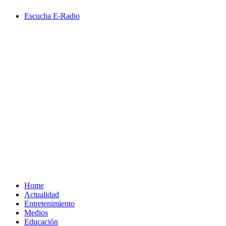
Saltar
Escucha E-Radio
al
contenido
Primary
Menu
Home
Actualidad
Entretenimiento
Medios
Educación