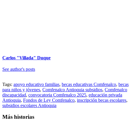
Carlos "Villada" Duque
See author's posts
Tags:
apoyo educativo familias
,
becas educativas Comfenalco
,
becas
para niños y jóvenes
,
Comfenalco Antioquia subsidios
,
Comfenalco
discapacidad
,
convocatoria Comfenalco 2025
,
educación privada
Antioquia
,
Fondos de Ley Comfenalco
,
inscripción becas escolares
,
subsidios escolares Antioquia
Más historias