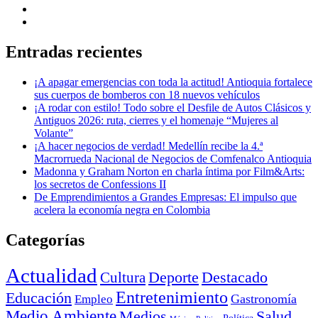
Entradas recientes
¡A apagar emergencias con toda la actitud! Antioquia fortalece
sus cuerpos de bomberos con 18 nuevos vehículos
¡A rodar con estilo! Todo sobre el Desfile de Autos Clásicos y
Antiguos 2026: ruta, cierres y el homenaje “Mujeres al
Volante”
¡A hacer negocios de verdad! Medellín recibe la 4.ª
Macrorrueda Nacional de Negocios de Comfenalco Antioquia
Madonna y Graham Norton en charla íntima por Film&Arts:
los secretos de Confessions II
De Emprendimientos a Grandes Empresas: El impulso que
acelera la economía negra en Colombia
Categorías
Actualidad
Deporte
Cultura
Destacado
Entretenimiento
Educación
Empleo
Gastronomía
Medio Ambiente
Medios
Salud