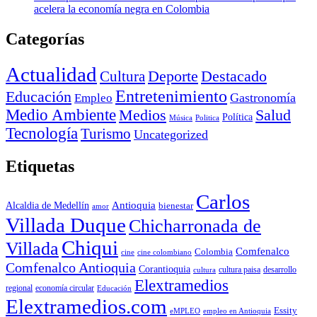
acelera la economía negra en Colombia
Categorías
Actualidad
Deporte
Cultura
Destacado
Entretenimiento
Educación
Empleo
Gastronomía
Medio Ambiente
Medios
Salud
Política
Música
Politica
Tecnología
Turismo
Uncategorized
Etiquetas
Carlos
Antioquia
Alcaldia de Medellín
bienestar
amor
Villada Duque
Chicharronada de
Chiqui
Villada
Comfenalco
Colombia
cine colombiano
cine
Comfenalco Antioquia
Corantioquia
cultura
cultura paisa
desarrollo
Elextramedios
economía circular
regional
Educación
Elextramedios.com
Essity
empleo en Antioquia
eMPLEO