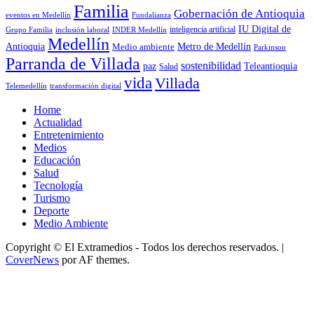
Familia
Gobernación de Antioquia
Fundalianza
eventos en Medellín
IU Digital de
inclusión laboral
INDER Medellín
inteligencia artificial
Grupo Familia
Medellín
Antioquia
Metro de Medellín
Medio ambiente
Parkinson
Parranda de Villada
sostenibilidad
paz
Teleantioquia
Salud
vida
Villada
Telemedellín
transformación digital
Home
Actualidad
Entretenimiento
Medios
Educación
Salud
Tecnología
Turismo
Deporte
Medio Ambiente
Copyright © El Extramedios - Todos los derechos reservados.
|
CoverNews
por AF themes.