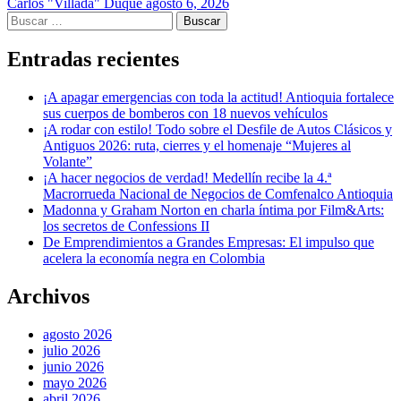
Carlos "Villada" Duque
agosto 6, 2026
Buscar:
Entradas recientes
¡A apagar emergencias con toda la actitud! Antioquia fortalece
sus cuerpos de bomberos con 18 nuevos vehículos
¡A rodar con estilo! Todo sobre el Desfile de Autos Clásicos y
Antiguos 2026: ruta, cierres y el homenaje “Mujeres al
Volante”
¡A hacer negocios de verdad! Medellín recibe la 4.ª
Macrorrueda Nacional de Negocios de Comfenalco Antioquia
Madonna y Graham Norton en charla íntima por Film&Arts:
los secretos de Confessions II
De Emprendimientos a Grandes Empresas: El impulso que
acelera la economía negra en Colombia
Archivos
agosto 2026
julio 2026
junio 2026
mayo 2026
abril 2026