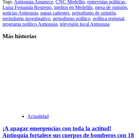
Tags:
Antioquia Amanece
,
CNC Medellín
,
entrevistas políticas
,
Luisa Fernanda Restrepo
,
medios en Medellín
,
mesa de opinión
,
noticias Antioquia
,
papas calientes
,
periodismo de opinión
,
periodismo investigativo
,
periodismo político
,
política regional
,
programa político Antioquia
,
televisión local Antioquia
Más historias
Actualidad
¡A apagar emergencias con toda la actitud!
Antioquia fortalece sus cuerpos de bomberos con 18