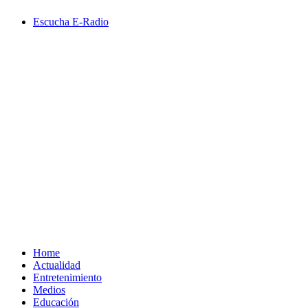
Saltar
Escucha E-Radio
al
contenido
Primary
Menu
Home
Actualidad
Entretenimiento
Medios
Educación