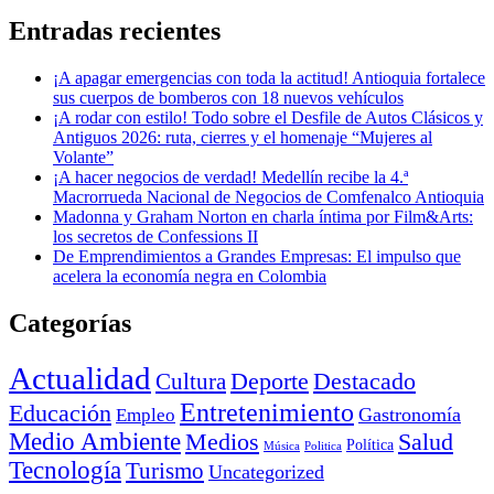
Entradas recientes
¡A apagar emergencias con toda la actitud! Antioquia fortalece
sus cuerpos de bomberos con 18 nuevos vehículos
¡A rodar con estilo! Todo sobre el Desfile de Autos Clásicos y
Antiguos 2026: ruta, cierres y el homenaje “Mujeres al
Volante”
¡A hacer negocios de verdad! Medellín recibe la 4.ª
Macrorrueda Nacional de Negocios de Comfenalco Antioquia
Madonna y Graham Norton en charla íntima por Film&Arts:
los secretos de Confessions II
De Emprendimientos a Grandes Empresas: El impulso que
acelera la economía negra en Colombia
Categorías
Actualidad
Deporte
Cultura
Destacado
Entretenimiento
Educación
Empleo
Gastronomía
Medio Ambiente
Medios
Salud
Política
Música
Politica
Tecnología
Turismo
Uncategorized