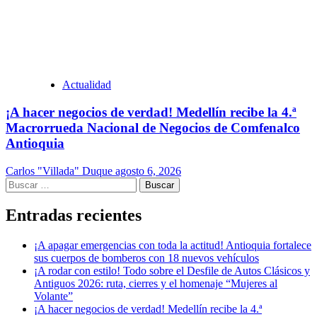
Actualidad
¡A hacer negocios de verdad! Medellín recibe la 4.ª
Macrorrueda Nacional de Negocios de Comfenalco
Antioquia
Carlos "Villada" Duque
agosto 6, 2026
Buscar:
Entradas recientes
¡A apagar emergencias con toda la actitud! Antioquia fortalece
sus cuerpos de bomberos con 18 nuevos vehículos
¡A rodar con estilo! Todo sobre el Desfile de Autos Clásicos y
Antiguos 2026: ruta, cierres y el homenaje “Mujeres al
Volante”
¡A hacer negocios de verdad! Medellín recibe la 4.ª