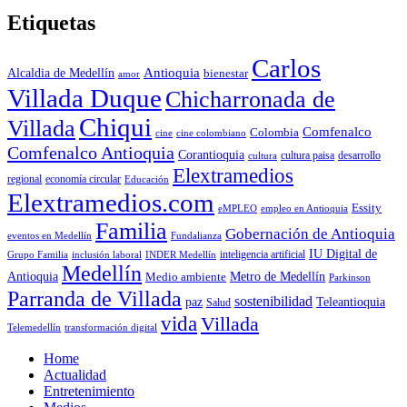
Etiquetas
Carlos
Antioquia
Alcaldia de Medellín
bienestar
amor
Villada Duque
Chicharronada de
Chiqui
Villada
Comfenalco
Colombia
cine colombiano
cine
Comfenalco Antioquia
Corantioquia
cultura
cultura paisa
desarrollo
Elextramedios
economía circular
regional
Educación
Elextramedios.com
Essity
empleo en Antioquia
eMPLEO
Familia
Gobernación de Antioquia
Fundalianza
eventos en Medellín
IU Digital de
inclusión laboral
INDER Medellín
inteligencia artificial
Grupo Familia
Medellín
Antioquia
Metro de Medellín
Medio ambiente
Parkinson
Parranda de Villada
sostenibilidad
paz
Teleantioquia
Salud
vida
Villada
Telemedellín
transformación digital
Home
Actualidad
Entretenimiento