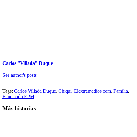
Carlos "Villada" Duque
See author's posts
Tags:
Carlos Villada Duque
,
Chiqui
,
Elextramedios.com
,
Familia
,
Fundación EPM
Más historias