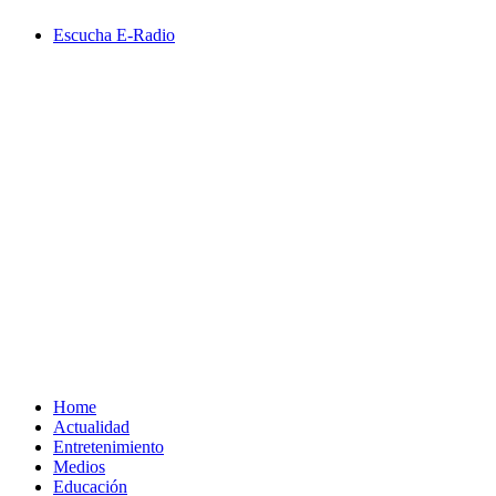
Saltar
Escucha E-Radio
al
contenido
Primary
Menu
Home
Actualidad
Entretenimiento
Medios
Educación