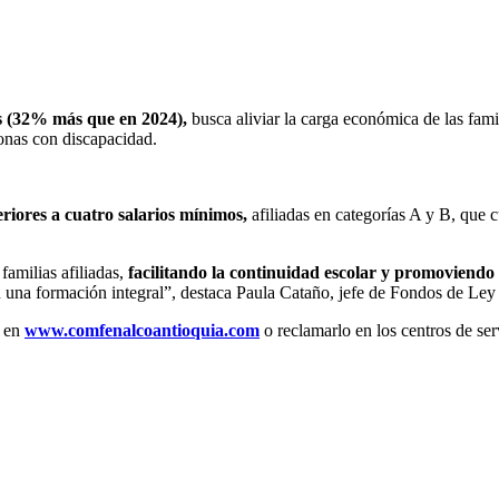
s (32% más que en 2024),
busca aliviar la carga económica de las fami
sonas con discapacidad.
feriores a cuatro salarios mínimos,
afiliadas en categorías A y B, que c
familias afiliadas,
facilitando la continuidad escolar y promoviend
con una formación integral”, destaca Paula Cataño, jefe de Fondos de L
o en
www.comfenalcoantioquia.com
o reclamarlo en los centros de serv