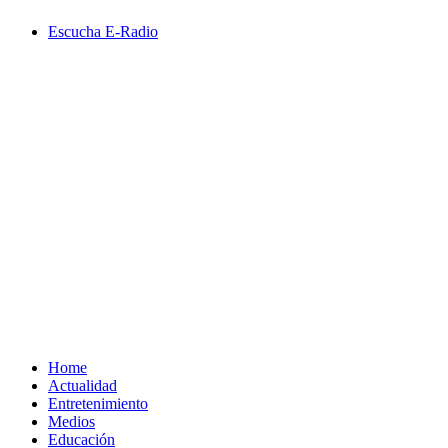
Saltar
Escucha E-Radio
al
contenido
Primary
Menu
Home
Actualidad
Entretenimiento
Medios
Educación