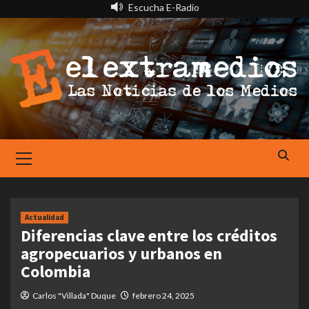
Saltar
Escucha E-Radio
al
contenido
Primary
Menu
Actualidad
Diferencias clave entre los créditos
agropecuarios y urbanos en
Colombia
Carlos "Villada" Duque
febrero 24, 2025