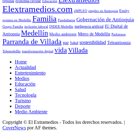
economía circular
regional
Educación
Elextramedios.com
Essity
empleo en Antioquia
eMPLEO
Familia
Gobernación de Antioquia
Fundalianza
eventos en Medellín
IU Digital de
inclusión laboral
INDER Medellín
inteligencia artificial
Grupo Familia
Medellín
Antioquia
Metro de Medellín
Medio ambiente
Parkinson
Parranda de Villada
sostenibilidad
paz
Teleantioquia
Salud
vida
Villada
Telemedellín
transformación digital
Home
Actualidad
Entretenimiento
Medios
Educación
Salud
Tecnología
Turismo
Deporte
Medio Ambiente
Copyright © El Extramedios - Todos los derechos reservados.
|
CoverNews
por AF themes.