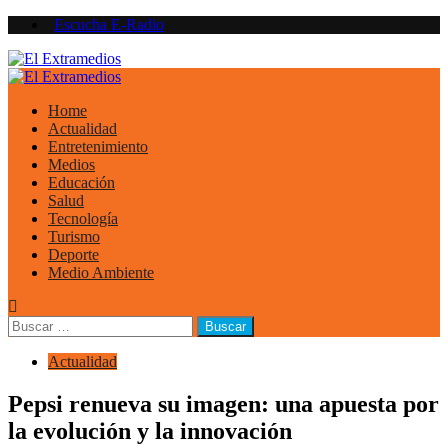
Saltar
Escucha E-Radio
al
contenido
Primary
Menu
Home
Actualidad
Entretenimiento
Medios
Educación
Salud
Tecnología
Turismo
Deporte
Medio Ambiente
Buscar:
Actualidad
Pepsi renueva su imagen: una apuesta por
la evolución y la innovación