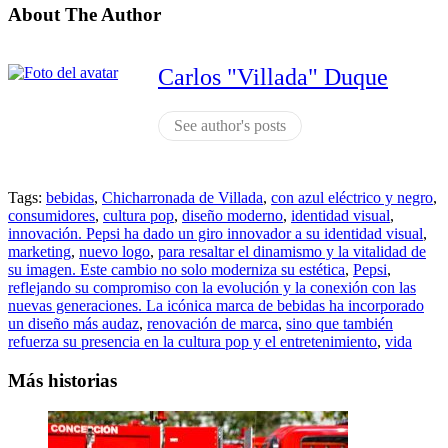
About The Author
Carlos "Villada" Duque
See author's posts
Tags:
bebidas
,
Chicharronada de Villada
,
con azul eléctrico y negro
,
consumidores
,
cultura pop
,
diseño moderno
,
identidad visual
,
innovación. Pepsi ha dado un giro innovador a su identidad visual
,
marketing
,
nuevo logo
,
para resaltar el dinamismo y la vitalidad de
su imagen. Este cambio no solo moderniza su estética
,
Pepsi
,
reflejando su compromiso con la evolución y la conexión con las
nuevas generaciones. La icónica marca de bebidas ha incorporado
un diseño más audaz
,
renovación de marca
,
sino que también
refuerza su presencia en la cultura pop y el entretenimiento
,
vida
Más historias