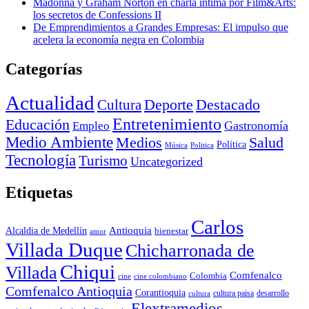
Madonna y Graham Norton en charla íntima por Film&Arts:
los secretos de Confessions II
De Emprendimientos a Grandes Empresas: El impulso que
acelera la economía negra en Colombia
Categorías
Actualidad
Deporte
Cultura
Destacado
Entretenimiento
Educación
Empleo
Gastronomía
Medio Ambiente
Medios
Salud
Política
Música
Politica
Tecnología
Turismo
Uncategorized
Etiquetas
Carlos
Antioquia
Alcaldia de Medellín
bienestar
amor
Villada Duque
Chicharronada de
Chiqui
Villada
Comfenalco
Colombia
cine colombiano
cine
Comfenalco Antioquia
Corantioquia
cultura
cultura paisa
desarrollo
Elextramedios