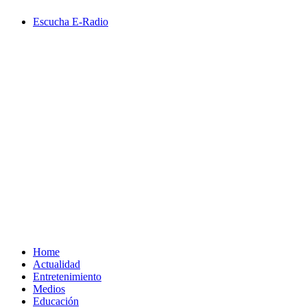
Saltar
Escucha E-Radio
al
contenido
Primary
Menu
Home
Actualidad
Entretenimiento
Medios
Educación