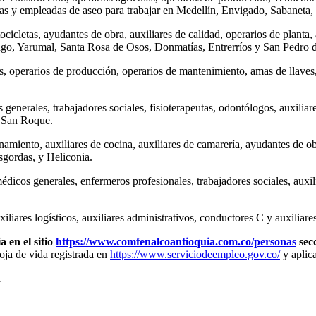
istas y empleadas de aseo para trabajar en Medellín, Envigado, Sabaneta
icletas, ayudantes de obra, auxiliares de calidad, operarios de planta, a
tuango, Yarumal, Santa Rosa de Osos, Donmatías, Entrerríos y San Pedro 
 operarios de producción, operarios de mantenimiento, amas de llaves, a
generales, trabajadores sociales, fisioterapeutas, odontólogos, auxiliare
y San Roque.
namiento, auxiliares de cocina, auxiliares de camarería, ayudantes de 
sgordas, y Heliconia.
 médicos generales, enfermeros profesionales, trabajadores sociales, aux
iliares logísticos, auxiliares administrativos, conductores C y auxiliar
 en el sitio
https://www.comfenalcoantioquia.com.co/personas
sec
hoja de vida registrada en
https://www.serviciodeempleo.gov.co/
y aplica
a