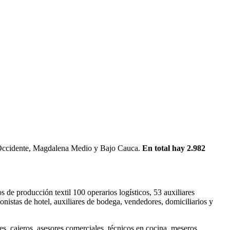
, Occidente, Magdalena Medio y Bajo Cauca.
En total hay 2.982
 de producción textil 100 operarios logísticos, 53 auxiliares
ionistas de hotel, auxiliares de bodega, vendedores, domiciliarios y
s, cajeros, asesores comerciales, técnicos en cocina, meseros,