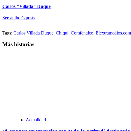
Carlos "Villada" Duque
See author's posts
Tags:
Carlos Villada Duque
,
Chiqui
,
Comfenalco
,
Elextramedios.com
Más historias
Actualidad