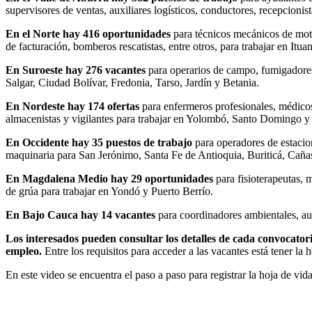
supervisores de ventas, auxiliares logísticos, conductores, recepcion
En el Norte hay 416 oportunidades
para técnicos mecánicos de motoc
de facturación, bomberos rescatistas, entre otros, para trabajar en I
En Suroeste hay 276 vacantes
para operarios de campo, fumigadores,
Salgar, Ciudad Bolívar, Fredonia, Tarso, Jardín y Betania.
En Nordeste hay 174 ofertas
para enfermeros profesionales, médicos 
almacenistas y vigilantes para trabajar en Yolombó, Santo Domingo 
En Occidente hay 35 puestos de trabajo
para operadores de estacio
maquinaria para San Jerónimo, Santa Fe de Antioquia, Buriticá, Caña
En Magdalena Medio hay 29 oportunidades
para fisioterapeutas,
de grúa para trabajar en Yondó y Puerto Berrío.
En Bajo Cauca hay 14 vacantes
para coordinadores ambientales, aux
Los interesados pueden consultar los detalles de cada convocatoria
empleo.
Entre los requisitos para acceder a las vacantes está tener la 
En este video se encuentra el paso a paso para registrar la hoja de vid