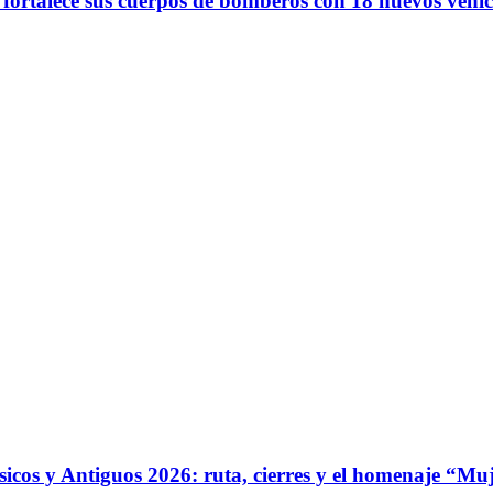
 fortalece sus cuerpos de bomberos con 18 nuevos vehíc
ásicos y Antiguos 2026: ruta, cierres y el homenaje “Mu