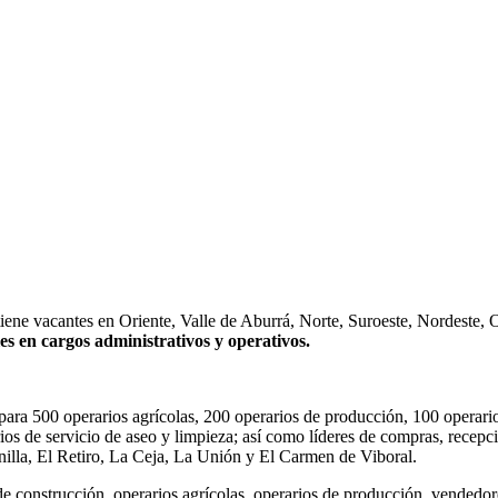
ne vacantes en Oriente, Valle de Aburrá, Norte, Suroeste, Nordeste
es en cargos administrativos y operativos.
para 500 operarios agrícolas, 200 operarios de producción, 100 operarios
rios de servicio de aseo y limpieza; así como líderes de compras, recepc
nilla, El Retiro, La Ceja, La Unión y El Carmen de Viboral.
e construcción, operarios agrícolas, operarios de producción, vendedore