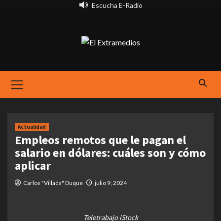
Saltar
Escucha E-Radio
al
contenido
Primary
Menu
Actualidad
Empleos remotos que le pagan el
salario en dólares: cuáles son y cómo
aplicar
Carlos "Villada" Duque
julio 9, 2024
Teletrabajo iStock