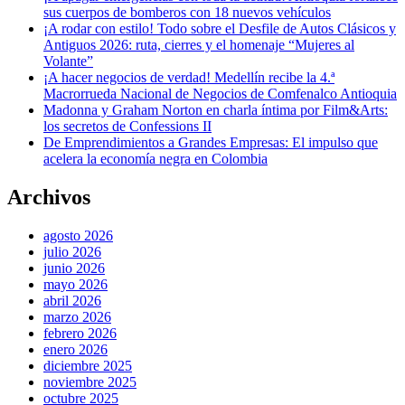
sus cuerpos de bomberos con 18 nuevos vehículos
¡A rodar con estilo! Todo sobre el Desfile de Autos Clásicos y
Antiguos 2026: ruta, cierres y el homenaje “Mujeres al
Volante”
¡A hacer negocios de verdad! Medellín recibe la 4.ª
Macrorrueda Nacional de Negocios de Comfenalco Antioquia
Madonna y Graham Norton en charla íntima por Film&Arts:
los secretos de Confessions II
De Emprendimientos a Grandes Empresas: El impulso que
acelera la economía negra en Colombia
Archivos
agosto 2026
julio 2026
junio 2026
mayo 2026
abril 2026
marzo 2026
febrero 2026
enero 2026
diciembre 2025
noviembre 2025
octubre 2025