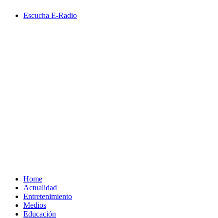
Saltar
Escucha E-Radio
al
contenido
Primary
Menu
Home
Actualidad
Entretenimiento
Medios
Educación