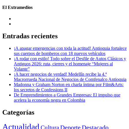
El Extramedios
Entradas recientes
¡A apagar emergencias con toda la actitud! Antioquia fortalece
sus cuerpos de bomberos con 18 nuevos vehículos
¡A rodar con estilo! Todo sobre el Desfile de Autos Clásicos y
Antiguos 2026: ruta, cierres y el homenaje “Mujeres al
Volante”
¡A hacer negocios de verdad! Medellín recibe la 4.ª
Macrorrueda Nacional de Negocios de Comfenalco Antioquia
Madonna y Graham Norton en charla íntima por Film&Arts:
los secretos de Confessions II
De Emprendimientos a Grandes Empresas: El impulso que
acelera la economía negra en Colombia
Categorías
Actualidad
Deporte
Cultura
Destacado