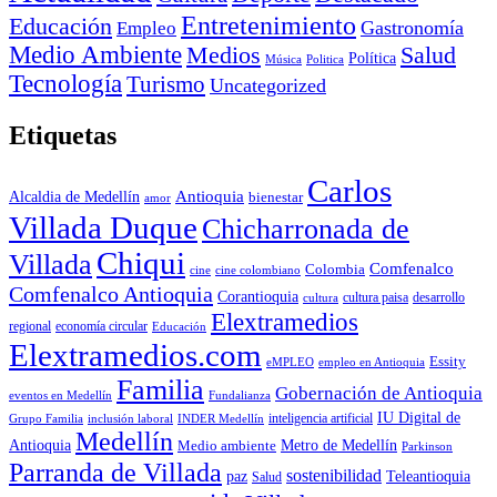
Entretenimiento
Educación
Empleo
Gastronomía
Medio Ambiente
Medios
Salud
Política
Música
Politica
Tecnología
Turismo
Uncategorized
Etiquetas
Carlos
Antioquia
Alcaldia de Medellín
bienestar
amor
Villada Duque
Chicharronada de
Chiqui
Villada
Comfenalco
Colombia
cine colombiano
cine
Comfenalco Antioquia
Corantioquia
cultura
cultura paisa
desarrollo
Elextramedios
economía circular
regional
Educación
Elextramedios.com
Essity
empleo en Antioquia
eMPLEO
Familia
Gobernación de Antioquia
Fundalianza
eventos en Medellín
IU Digital de
inclusión laboral
INDER Medellín
inteligencia artificial
Grupo Familia
Medellín
Antioquia
Metro de Medellín
Medio ambiente
Parkinson
Parranda de Villada
sostenibilidad
paz
Teleantioquia
Salud