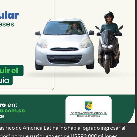
ás rico de América Latina, no había logrado ingresar al
arios” porque su riqueza era de US$93.000 millones.