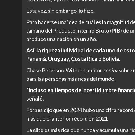
Esta vez, sin embargo, lo hizo.
Para hacerse una idea de cuál es la magnitud d
tamaño del Producto Interno Bruto (PIB) de un p
produce una nación en un año.
Así, la riqueza individual de cada uno de es
Panamá, Uruguay, Costa Rica o Bolivia.
Chase Peterson-Withorn, editor
senior
sobre r
para las personas más ricas del mundo.
“Incluso en tiempos de incertidumbre financi
señaló.
Forbes dijo que en 2024 hubo una cifra récord d
más que el anterior récord en 2021.
La elite es más rica que nunca y acumula una r