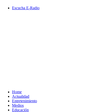
Saltar
Escucha E-Radio
al
contenido
Primary
Menu
Home
Actualidad
Entretenimiento
Medios
Educación