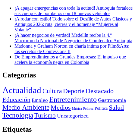
¡A apagar emergencias con toda la actitud! Antioquia fortalece
sus cuerpos de bomberos con 18 nuevos vehículos
¡A rodar con estilo! Todo sobre el Desfile de Autos Clásicos y
Antiguos 2026: ruta, cierres y el homenaje “Mujeres al
Volante”
¡A hacer negocios de verdad! Medellín recibe la 4.ª
Macrorrueda Nacional de Negocios de Comfenalco Antioquia
Madonna y Graham Norton en charla íntima por Film&Arts:
los secretos de Confessions II
De Emprendimientos a Grandes Empresas: El impulso que
acelera la economía negra en Colombia
Categorías
Actualidad
Deporte
Cultura
Destacado
Entretenimiento
Educación
Empleo
Gastronomía
Medio Ambiente
Medios
Salud
Política
Música
Politica
Tecnología
Turismo
Uncategorized
Etiquetas