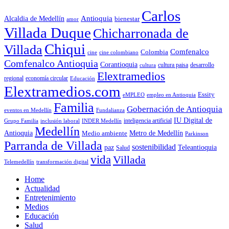
Carlos
Antioquia
Alcaldia de Medellín
bienestar
amor
Villada Duque
Chicharronada de
Chiqui
Villada
Comfenalco
Colombia
cine colombiano
cine
Comfenalco Antioquia
Corantioquia
cultura
cultura paisa
desarrollo
Elextramedios
economía circular
regional
Educación
Elextramedios.com
Essity
empleo en Antioquia
eMPLEO
Familia
Gobernación de Antioquia
Fundalianza
eventos en Medellín
IU Digital de
inclusión laboral
INDER Medellín
inteligencia artificial
Grupo Familia
Medellín
Antioquia
Metro de Medellín
Medio ambiente
Parkinson
Parranda de Villada
sostenibilidad
paz
Teleantioquia
Salud
vida
Villada
Telemedellín
transformación digital
Home
Actualidad
Entretenimiento
Medios
Educación
Salud