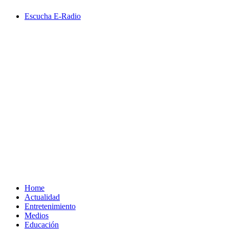
Saltar
Escucha E-Radio
al
contenido
Primary
Menu
Home
Actualidad
Entretenimiento
Medios
Educación