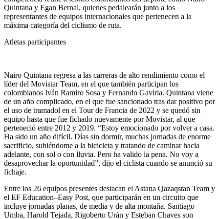
Quintana y Egan Bernal, quienes pedalearán junto a los
representantes de equipos internacionales que pertenecen a la
máxima categoría del ciclismo de ruta.
Atletas participantes
Nairo Quintana regresa a las carreras de alto rendimiento como el
líder del Movistar Team, en el que también participan los
colombianos Iván Ramiro Sosa y Fernando Gaviria. Quintana viene
de un año complicado, en el que fue sancionado tras dar positivo por
el uso de tramadol en el Tour de Francia de 2022 y se quedó sin
equipo hasta que fue fichado nuevamente por Movistar, al que
perteneció entre 2012 y 2019. “Estoy emocionado por volver a casa.
Ha sido un año difícil. Días sin dormir, muchas jornadas de enorme
sacrificio, subiéndome a la bicicleta y tratando de caminar hacia
adelante, con sol o con lluvia. Pero ha valido la pena. No voy a
desaprovechar la oportunidad”, dijo el ciclista cuando se anunció su
fichaje.
Entre los 26 equipos presentes destacan el Astana Qazaqstan Team y
el EF Education–Easy Post, que participarán en un circuito que
incluye jornadas planas, de media y de alta montaña. Santiago
Umba, Harold Tejada, Rigoberto Urán y Esteban Chaves son