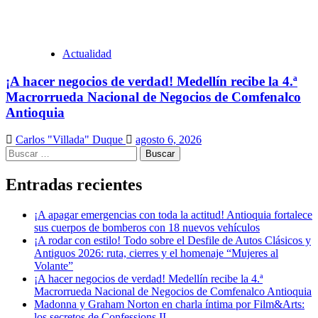
Actualidad
¡A hacer negocios de verdad! Medellín recibe la 4.ª
Macrorrueda Nacional de Negocios de Comfenalco
Antioquia
Carlos "Villada" Duque
agosto 6, 2026
Buscar:
Entradas recientes
¡A apagar emergencias con toda la actitud! Antioquia fortalece
sus cuerpos de bomberos con 18 nuevos vehículos
¡A rodar con estilo! Todo sobre el Desfile de Autos Clásicos y
Antiguos 2026: ruta, cierres y el homenaje “Mujeres al
Volante”
¡A hacer negocios de verdad! Medellín recibe la 4.ª
Macrorrueda Nacional de Negocios de Comfenalco Antioquia
Madonna y Graham Norton en charla íntima por Film&Arts:
los secretos de Confessions II