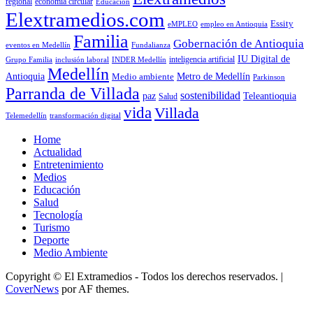
economía circular
regional
Educación
Elextramedios.com
Essity
empleo en Antioquia
eMPLEO
Familia
Gobernación de Antioquia
Fundalianza
eventos en Medellín
IU Digital de
inclusión laboral
INDER Medellín
inteligencia artificial
Grupo Familia
Medellín
Antioquia
Metro de Medellín
Medio ambiente
Parkinson
Parranda de Villada
sostenibilidad
paz
Teleantioquia
Salud
vida
Villada
Telemedellín
transformación digital
Home
Actualidad
Entretenimiento
Medios
Educación
Salud
Tecnología
Turismo
Deporte
Medio Ambiente
Copyright © El Extramedios - Todos los derechos reservados.
|
CoverNews
por AF themes.