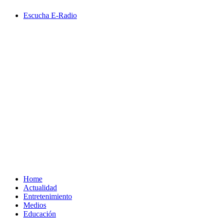
Saltar
Escucha E-Radio
al
contenido
Primary
Menu
Home
Actualidad
Entretenimiento
Medios
Educación