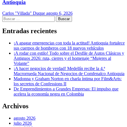
Antioquia
Carlos "Villada" Duque
agosto 6, 2026
Buscar:
Entradas recientes
¡A apagar emergencias con toda la actitud! Antioquia fortalece
sus cuerpos de bomberos con 18 nuevos vehículos
¡A rodar con estilo! Todo sobre el Desfile de Autos Clásicos y
Antiguos 2026: ruta, cierres y el homenaje “Mujeres al
Volante”
¡A hacer negocios de verdad! Medellín recibe la 4.ª
Macrorrueda Nacional de Negocios de Comfenalco Antioquia
Madonna y Graham Norton en charla íntima por Film&Arts:
los secretos de Confessions II
De Emprendimientos a Grandes Empresas: El impulso que
acelera la economía negra en Colombia
Archivos
agosto 2026
julio 2026