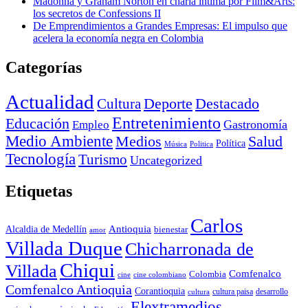
Madonna y Graham Norton en charla íntima por Film&Arts:
los secretos de Confessions II
De Emprendimientos a Grandes Empresas: El impulso que
acelera la economía negra en Colombia
Categorías
Actualidad
Deporte
Cultura
Destacado
Entretenimiento
Educación
Empleo
Gastronomía
Medio Ambiente
Medios
Salud
Política
Música
Politica
Tecnología
Turismo
Uncategorized
Etiquetas
Carlos
Antioquia
Alcaldia de Medellín
bienestar
amor
Villada Duque
Chicharronada de
Chiqui
Villada
Comfenalco
Colombia
cine colombiano
cine
Comfenalco Antioquia
Corantioquia
cultura
cultura paisa
desarrollo
Elextramedios