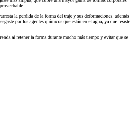
 ajuste más amplia, que cubre una mayor gama de formas corporales
aprovechable.
arresta la perdida de la forma del traje y sus deformaciones, además
esgaste por los agentes químicos que están en el agua, ya que resiste
 prenda al retener la forma durante mucho más tiempo y evitar que se