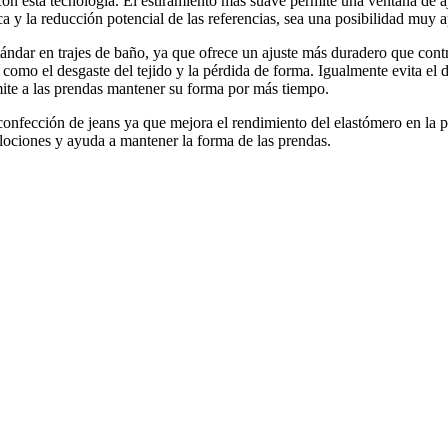
 con esta tecnología. El estiramiento más suave permite una ventana de
ca y la reducción potencial de las referencias, sea una posibilidad muy 
ndar en trajes de baño, ya que ofrece un ajuste más duradero que contr
omo el desgaste del tejido y la pérdida de forma. Igualmente evita el d
ite a las prendas mantener su forma por más tiempo.
a confección de jeans ya que mejora el rendimiento del elastómero en la
lociones y ayuda a mantener la forma de las prendas.