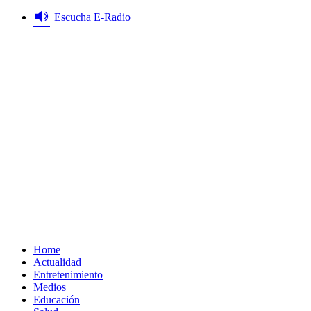
Saltar
Escucha E-Radio
al
contenido
Primary
Menu
Home
Actualidad
Entretenimiento
Medios
Educación