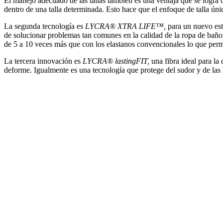
El manejo adecuado de las tallas también es una ventaja que se logra
dentro de una talla determinada. Esto hace que el enfoque de talla úni
La segunda tecnología es
LYCRA
®
XTRA LIFE™,
para un nuevo está
de solucionar problemas tan comunes en la calidad de la ropa de baño c
de 5 a 10 veces más que con los elastanos convencionales lo que perm
La tercera innovación es
LYCRA® lastingFIT,
una fibra ideal para l
deforme. Igualmente es una tecnología que protege del sudor y de las 