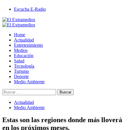
Saltar
Escucha E-Radio
al
contenido
Primary
Menu
Home
Actualidad
Entretenimiento
Medios
Educación
Salud
Tecnología
Turismo
Deporte
Medio Ambiente
Buscar:
Actualidad
Medio Ambiente
Estas son las regiones donde más lloverá
en los próximos meses.