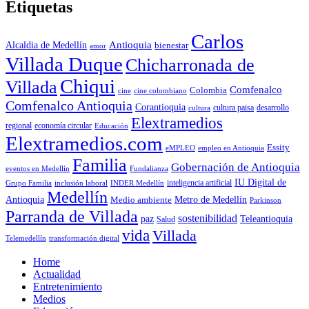
Etiquetas
Carlos
Antioquia
Alcaldia de Medellín
bienestar
amor
Villada Duque
Chicharronada de
Chiqui
Villada
Comfenalco
Colombia
cine colombiano
cine
Comfenalco Antioquia
Corantioquia
cultura
cultura paisa
desarrollo
Elextramedios
economía circular
regional
Educación
Elextramedios.com
Essity
empleo en Antioquia
eMPLEO
Familia
Gobernación de Antioquia
Fundalianza
eventos en Medellín
IU Digital de
inclusión laboral
INDER Medellín
inteligencia artificial
Grupo Familia
Medellín
Antioquia
Metro de Medellín
Medio ambiente
Parkinson
Parranda de Villada
sostenibilidad
paz
Teleantioquia
Salud
vida
Villada
Telemedellín
transformación digital
Home
Actualidad
Entretenimiento
Medios