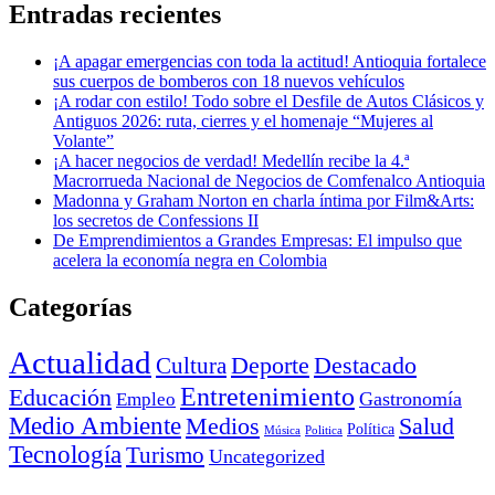
Entradas recientes
¡A apagar emergencias con toda la actitud! Antioquia fortalece
sus cuerpos de bomberos con 18 nuevos vehículos
¡A rodar con estilo! Todo sobre el Desfile de Autos Clásicos y
Antiguos 2026: ruta, cierres y el homenaje “Mujeres al
Volante”
¡A hacer negocios de verdad! Medellín recibe la 4.ª
Macrorrueda Nacional de Negocios de Comfenalco Antioquia
Madonna y Graham Norton en charla íntima por Film&Arts:
los secretos de Confessions II
De Emprendimientos a Grandes Empresas: El impulso que
acelera la economía negra en Colombia
Categorías
Actualidad
Deporte
Cultura
Destacado
Entretenimiento
Educación
Empleo
Gastronomía
Medio Ambiente
Medios
Salud
Política
Música
Politica
Tecnología
Turismo
Uncategorized