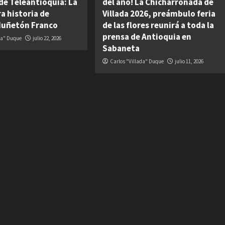
de Teleantioquia: La
del año! La Chicharronada de
a historia de
Villada 2026, preámbulo feria
Muñetón Franco
de las flores reunirá a toda la
prensa de Antioquia en
da" Duque
julio 22, 2026
Sabaneta
Carlos "Villada" Duque
julio 11, 2026