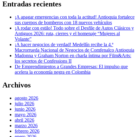
Entradas recientes
¡A apagar emergencias con toda la actitud! Antioquia fortalece
sus cuerpos de bomberos con 18 nuevos vehículos
¡A rodar con estilo! Todo sobre el Desfile de Autos Clásicos y
Antiguos 2026: ruta, cierres y el homenaje “Mujeres al
Volante”
¡A hacer negocios de verdad! Medellín recibe la 4.ª
Macrorrueda Nacional de Negocios de Comfenalco Antioquia
Madonna y Graham Norton en charla íntima por Film&Arts:
los secretos de Confessions II
De Emprendimientos a Grandes Empresas: El impulso que
acelera la economía negra en Colombia
Archivos
agosto 2026
julio 2026
junio 2026
mayo 2026
abril 2026
marzo 2026
febrero 2026
enero 2026