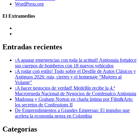
WordPress.org
El Extramedios
Entradas recientes
¡A apagar emergencias con toda la actitud! Antioquia fortalece
sus cuerpos de bomberos con 18 nuevos vehículos
¡A rodar con estilo! Todo sobre el Desfile de Autos Clásicos y
Antiguos 2026: ruta, cierres y el homenaje “Mujeres al
Volante”
¡A hacer negocios de verdad! Medellín recibe la 4.ª
Macrorrueda Nacional de Negocios de Comfenalco Antioquia
Madonna y Graham Norton en charla íntima por Film&Arts:
los secretos de Confessions II
De Emprendimientos a Grandes Empresas: El impulso que
acelera la economía negra en Colombia
Categorías