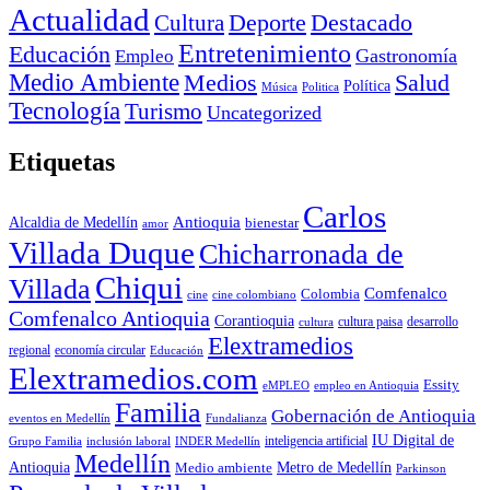
Actualidad
Deporte
Cultura
Destacado
Entretenimiento
Educación
Empleo
Gastronomía
Medio Ambiente
Medios
Salud
Política
Música
Politica
Tecnología
Turismo
Uncategorized
Etiquetas
Carlos
Antioquia
Alcaldia de Medellín
bienestar
amor
Villada Duque
Chicharronada de
Chiqui
Villada
Comfenalco
Colombia
cine colombiano
cine
Comfenalco Antioquia
Corantioquia
cultura
cultura paisa
desarrollo
Elextramedios
economía circular
regional
Educación
Elextramedios.com
Essity
empleo en Antioquia
eMPLEO
Familia
Gobernación de Antioquia
Fundalianza
eventos en Medellín
IU Digital de
inclusión laboral
INDER Medellín
inteligencia artificial
Grupo Familia
Medellín
Antioquia
Metro de Medellín
Medio ambiente
Parkinson