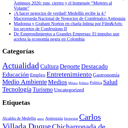
Antiguos 2026: ruta, cierres y el homenaje “Mujeres al
Volante”
¡A hacer negocios de verdad! Medellín recibe la 4.ª
Macrorrueda Nacional de Negocios de Comfenalco Antioquia
Madonna y Graham Norton en charla íntima por Film&Arts:
los secretos de Confessions II
De Emprendimientos a Grandes Empresas: El impulso que
acelera la economía negra en Colombia
Categorías
Actualidad
Deporte
Cultura
Destacado
Entretenimiento
Educación
Empleo
Gastronomía
Medio Ambiente
Medios
Salud
Política
Música
Politica
Tecnología
Turismo
Uncategorized
Etiquetas
Carlos
Antioquia
Alcaldia de Medellín
bienestar
amor
Villada Duque
Chicharronada de