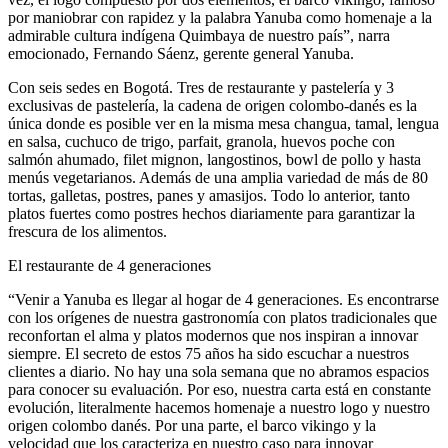
por maniobrar con rapidez y la palabra Yanuba como homenaje a la
admirable cultura indígena Quimbaya de nuestro país”, narra
emocionado, Fernando Sáenz, gerente general Yanuba.
Con seis sedes en Bogotá. Tres de restaurante y pastelería y 3
exclusivas de pastelería, la cadena de origen colombo-danés es la
única donde es posible ver en la misma mesa changua, tamal, lengua
en salsa, cuchuco de trigo, parfait, granola, huevos poche con
salmón ahumado, filet mignon, langostinos, bowl de pollo y hasta
menús vegetarianos. Además de una amplia variedad de más de 80
tortas, galletas, postres, panes y amasijos. Todo lo anterior, tanto
platos fuertes como postres hechos diariamente para garantizar la
frescura de los alimentos.
El restaurante de 4 generaciones
“Venir a Yanuba es llegar al hogar de 4 generaciones. Es encontrarse
con los orígenes de nuestra gastronomía con platos tradicionales que
reconfortan el alma y platos modernos que nos inspiran a innovar
siempre. El secreto de estos 75 años ha sido escuchar a nuestros
clientes a diario. No hay una sola semana que no abramos espacios
para conocer su evaluación. Por eso, nuestra carta está en constante
evolución, literalmente hacemos homenaje a nuestro logo y nuestro
origen colombo danés. Por una parte, el barco vikingo y la
velocidad que los caracteriza en nuestro caso para innovar