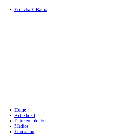
Saltar
Escucha E-Radio
al
contenido
Primary
Menu
Home
Actualidad
Entretenimiento
Medios
Educación