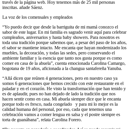
través de la página web. Hoy tenemos más de 25 mil personas
inscritas. añade Sáenz.
La voz de los comensales y empleados
“Yo puedo decir que desde la barriguita de mi mamá conozco el
sabor de este lugar. En mi familia es sagrado venir aquí para celebrar
cumpleaños, aniversarios y hasta baby showers. Para nosotros es
toda una tradición porque sabemos que, a pesar del paso de los años,
el sabor se mantiene intacto. Me encanta que hayan modernizado los
muebles, la decoración, y todas las sedes, pero conservando el
ambiente familiar y la esencia que tanto nos gusta porque es como
comer en casa de la abuela”, cuenta emocionada Carolina Camargo,
bogotana de 19 años, aficionada a la changua santafereña Yanuba.
“Allá dicen que reúnen 4 generaciones, pero en nuestro caso ya
somos 6 generaciones que hemos crecido con este restaurante en el
paladar y en el corazón. He visto la transformación que han tenido y
es de aplaudir, pues no han dejado de lado la tradición que nos
hacen sentir como en casa. Mi abuela siempre dice que le encanta
porque todo es fresco, nada congelado y para mi lo mejor es la
calidad humana del personal, por eso, cada que tenemos una
celebración vamos a comer lengua en salsa y el postre siempre es
torta de guanábana”, relata Carolina Forero.