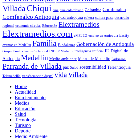
Chiqui
Villada
Comfenalco
Colombia
cine colombiano
cine
Comfenalco Antioquia
Corantioquia
cultura
cultura paisa
desarrollo
Elextramedios
economía circular
regional
Educación
Elextramedios.com
Essity
empleo en Antioquia
eMPLEO
Familia
Gobernación de Antioquia
Fundalianza
eventos en Medellín
IU Digital de
inclusión laboral
INDER Medellín
inteligencia artificial
Grupo Familia
Medellín
Antioquia
Metro de Medellín
Medio ambiente
Parkinson
Parranda de Villada
sostenibilidad
paz
Teleantioquia
Salud
vida
Villada
Telemedellín
transformación digital
Home
Actualidad
Entretenimiento
Medios
Educación
Salud
Tecnología
Turismo
Deporte
Medio Ambiente