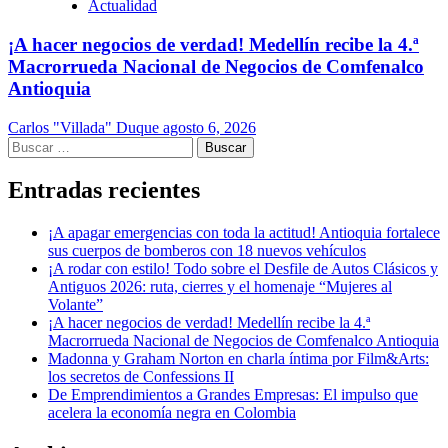
Actualidad
¡A hacer negocios de verdad! Medellín recibe la 4.ª
Macrorrueda Nacional de Negocios de Comfenalco
Antioquia
Carlos "Villada" Duque
agosto 6, 2026
Buscar:
Entradas recientes
¡A apagar emergencias con toda la actitud! Antioquia fortalece
sus cuerpos de bomberos con 18 nuevos vehículos
¡A rodar con estilo! Todo sobre el Desfile de Autos Clásicos y
Antiguos 2026: ruta, cierres y el homenaje “Mujeres al
Volante”
¡A hacer negocios de verdad! Medellín recibe la 4.ª
Macrorrueda Nacional de Negocios de Comfenalco Antioquia
Madonna y Graham Norton en charla íntima por Film&Arts:
los secretos de Confessions II
De Emprendimientos a Grandes Empresas: El impulso que
acelera la economía negra en Colombia