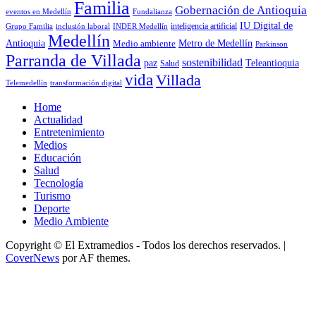
Familia
Gobernación de Antioquia
Fundalianza
eventos en Medellín
IU Digital de
inclusión laboral
INDER Medellín
inteligencia artificial
Grupo Familia
Medellín
Antioquia
Metro de Medellín
Medio ambiente
Parkinson
Parranda de Villada
sostenibilidad
paz
Teleantioquia
Salud
vida
Villada
Telemedellín
transformación digital
Home
Actualidad
Entretenimiento
Medios
Educación
Salud
Tecnología
Turismo
Deporte
Medio Ambiente
Copyright © El Extramedios - Todos los derechos reservados.
|
CoverNews
por AF themes.