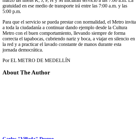
marzo las líneas K, J, P, H y M iniciarán servicio a las 7:00 a.m. La
gratuidad en ese medio de transporte irá entre las 7:00 a.m. y las
5:00 p.m.
Para que el servicio se pueda prestar con normalidad, el Metro invita
a toda la ciudadanía a continuar dando ejemplo desde la Cultura
Metro con el buen comportamiento, llevando siempre de forma
correcta el tapabocas, cubriendo nariz y boca, a viajar en silencio en
la red y a practicar el lavado constante de manos durante esta
jornada democrática.
Por EL METRO DE MEDELLÍN
About The Author
Carlos "Villada" Duque