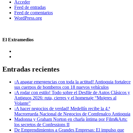
Acceder
Feed de entradas
Feed de comentarios
WordPress.org
El Extramedios
Entradas recientes
¡A apagar emergencias con toda la actitud! Antioquia fortalece
sus cuerpos de bomberos con 18 nuevos vehículos
¡A rodar con estilo! Todo sobre el Desfile de Autos Clásicos y
Antiguos 2026: ruta, cierres y el homenaje “Mujeres al
Volante”
¡A hacer negocios de verdad! Medellín recibe la 4.ª
Macrorrueda Nacional de Negocios de Comfenalco Antioquia
Madonna y Graham Norton en charla íntima por Film&Arts:
los secretos de Confessions II
De Emprendimientos a Grandes Empresas: El impulso que