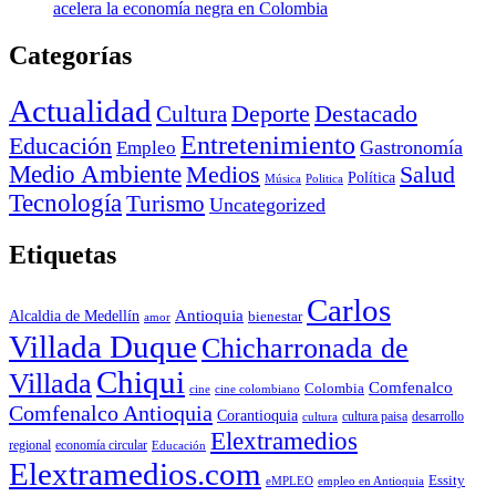
acelera la economía negra en Colombia
Categorías
Actualidad
Deporte
Cultura
Destacado
Entretenimiento
Educación
Empleo
Gastronomía
Medio Ambiente
Medios
Salud
Política
Música
Politica
Tecnología
Turismo
Uncategorized
Etiquetas
Carlos
Antioquia
Alcaldia de Medellín
bienestar
amor
Villada Duque
Chicharronada de
Chiqui
Villada
Comfenalco
Colombia
cine colombiano
cine
Comfenalco Antioquia
Corantioquia
cultura
cultura paisa
desarrollo
Elextramedios
economía circular
regional
Educación
Elextramedios.com
Essity
empleo en Antioquia
eMPLEO