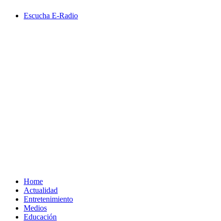
Saltar
Escucha E-Radio
al
contenido
Primary
Menu
Home
Actualidad
Entretenimiento
Medios
Educación