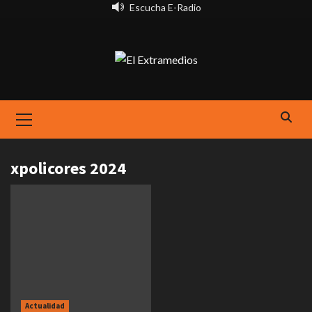
Saltar
Escucha E-Radio
al
contenido
Primary
Menu
xpolicores 2024
Actualidad