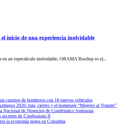
 inicio de una experiencia inolvidable
ta en un espectáculo inolvidable, ORAMA Rooftop es el...
e sus cuerpos de bomberos con 18 nuevos vehículos
Antiguos 2026: ruta, cierres y el homenaje “Mujeres al Volante”
eda Nacional de Negocios de Comfenalco Antioquia
secretos de Confessions II
era la economía negra en Colombia