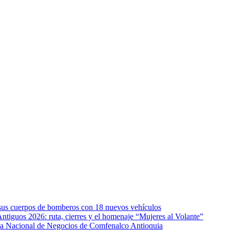
e sus cuerpos de bomberos con 18 nuevos vehículos
Antiguos 2026: ruta, cierres y el homenaje “Mujeres al Volante”
eda Nacional de Negocios de Comfenalco Antioquia