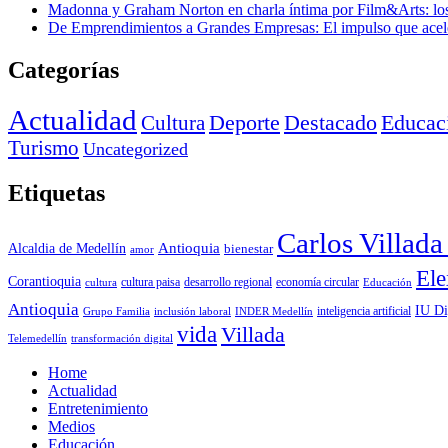
Madonna y Graham Norton en charla íntima por Film&Arts: los 
De Emprendimientos a Grandes Empresas: El impulso que acel
Categorías
Actualidad
Deporte
Cultura
Destacado
Educac
Turismo
Uncategorized
Etiquetas
Carlos Villad
Antioquia
Alcaldia de Medellín
bienestar
amor
Ele
Corantioquia
economía circular
cultura
cultura paisa
desarrollo regional
Educación
Antioquia
IU Di
inclusión laboral
INDER Medellín
inteligencia artificial
Grupo Familia
vida
Villada
Telemedellín
transformación digital
Home
Actualidad
Entretenimiento
Medios
Educación