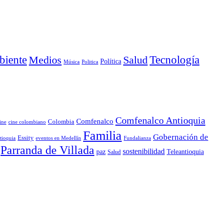
iente
Medios
Salud
Tecnología
Política
Música
Politica
Comfenalco Antioquia
Comfenalco
Colombia
cine colombiano
ine
Familia
Gobernación de
Essity
tioquia
Fundalianza
eventos en Medellín
Parranda de Villada
sostenibilidad
paz
Teleantioquia
Salud