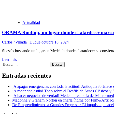
Actualidad
ORAMA Rooftop, un lugar donde el atardecer marca el
Carlos "Villada" Duque
octubre 18, 2024
Si estás buscando un lugar en Medellín donde el atardecer se convier
Leer más
Buscar:
Entradas recientes
¡A apagar emergencias con toda la actitud! Antioquia fortalec
¡A rodar con estilo! Todo sobre el Desfile de Autos Clásicos y 
¡A hacer negocios de verdad! Medellín recibe la 4.ª Macrorru
Madonna y Graham Norton en charla íntima por Film&Arts: los 
De Emprendimientos a Grandes Empresas: El impulso que acel