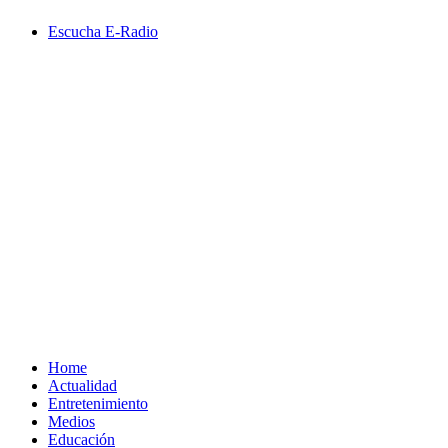
Saltar
Escucha E-Radio
al
contenido
Primary
Menu
Home
Actualidad
Entretenimiento
Medios
Educación