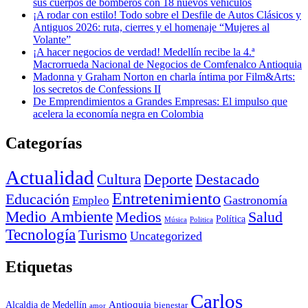
sus cuerpos de bomberos con 18 nuevos vehículos
¡A rodar con estilo! Todo sobre el Desfile de Autos Clásicos y
Antiguos 2026: ruta, cierres y el homenaje “Mujeres al
Volante”
¡A hacer negocios de verdad! Medellín recibe la 4.ª
Macrorrueda Nacional de Negocios de Comfenalco Antioquia
Madonna y Graham Norton en charla íntima por Film&Arts:
los secretos de Confessions II
De Emprendimientos a Grandes Empresas: El impulso que
acelera la economía negra en Colombia
Categorías
Actualidad
Deporte
Cultura
Destacado
Entretenimiento
Educación
Empleo
Gastronomía
Medio Ambiente
Medios
Salud
Política
Música
Politica
Tecnología
Turismo
Uncategorized
Etiquetas
Carlos
Antioquia
Alcaldia de Medellín
bienestar
amor