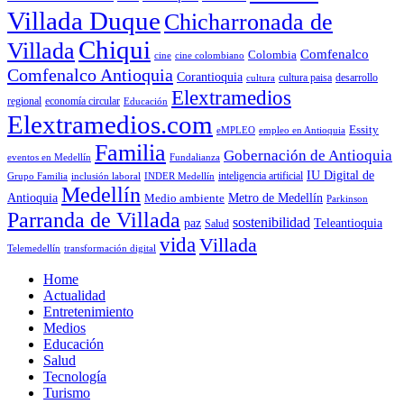
Villada Duque
Chicharronada de
Chiqui
Villada
Comfenalco
Colombia
cine colombiano
cine
Comfenalco Antioquia
Corantioquia
cultura
cultura paisa
desarrollo
Elextramedios
economía circular
regional
Educación
Elextramedios.com
Essity
empleo en Antioquia
eMPLEO
Familia
Gobernación de Antioquia
Fundalianza
eventos en Medellín
IU Digital de
inclusión laboral
INDER Medellín
inteligencia artificial
Grupo Familia
Medellín
Antioquia
Metro de Medellín
Medio ambiente
Parkinson
Parranda de Villada
sostenibilidad
paz
Teleantioquia
Salud
vida
Villada
Telemedellín
transformación digital
Home
Actualidad
Entretenimiento
Medios
Educación
Salud
Tecnología
Turismo