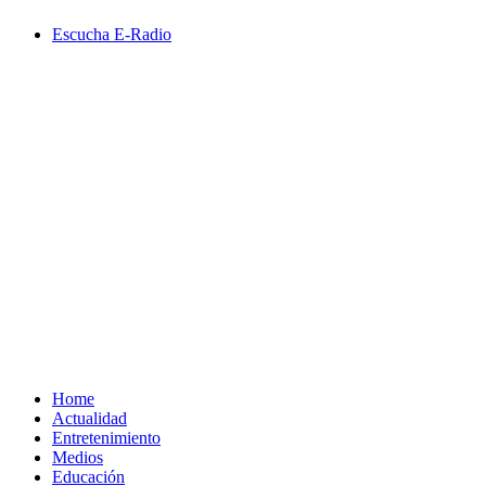
Saltar
Escucha E-Radio
al
contenido
Primary
Menu
Home
Actualidad
Entretenimiento
Medios
Educación