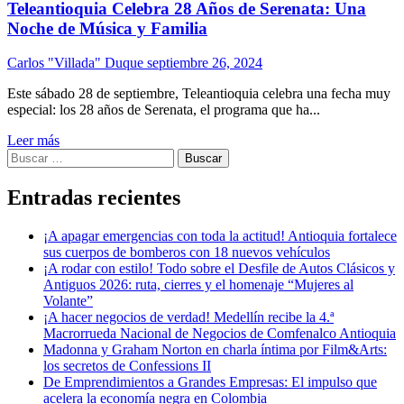
Teleantioquia Celebra 28 Años de Serenata: Una
Noche de Música y Familia
Carlos "Villada" Duque
septiembre 26, 2024
Este sábado 28 de septiembre, Teleantioquia celebra una fecha muy
especial: los 28 años de Serenata, el programa que ha...
Leer más
Buscar:
Entradas recientes
¡A apagar emergencias con toda la actitud! Antioquia fortalece
sus cuerpos de bomberos con 18 nuevos vehículos
¡A rodar con estilo! Todo sobre el Desfile de Autos Clásicos y
Antiguos 2026: ruta, cierres y el homenaje “Mujeres al
Volante”
¡A hacer negocios de verdad! Medellín recibe la 4.ª
Macrorrueda Nacional de Negocios de Comfenalco Antioquia
Madonna y Graham Norton en charla íntima por Film&Arts:
los secretos de Confessions II
De Emprendimientos a Grandes Empresas: El impulso que
acelera la economía negra en Colombia