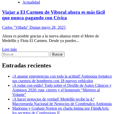
Actualidad
Viajar a El Carmen de Viboral ahora es más fácil
que nunca pagando con Cívica
Carlos "Villada" Duque
mayo 28, 2025
Ahora es posible gracias a la nueva alianza entre el Metro de
Medellín y Flota El Carmen. Desde ya puedes...
Leer más
Buscar:
Entradas recientes
¡A apagar emergencias con toda la actitud! Antioquia fortalece
sus cuerpos de bomberos con 18 nuevos vehículos
¡A rodar con estilo! Todo sobre el Desfile de Autos Clásicos y
Antiguos 2026: ruta, cierres y el homenaje “Mujeres al
Volante”
¡A hacer negocios de verdad! Medellín recibe la 4.ª
Macrorrueda Nacional de Negocios de Comfenalco Antioquia
Madonna y Graham Norton en charla íntima por Film&Arts:
los secretos de Confessions II