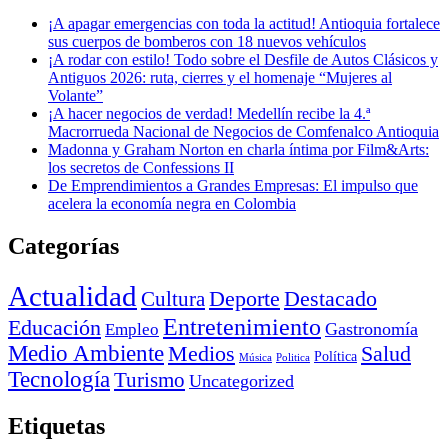
¡A apagar emergencias con toda la actitud! Antioquia fortalece
sus cuerpos de bomberos con 18 nuevos vehículos
¡A rodar con estilo! Todo sobre el Desfile de Autos Clásicos y
Antiguos 2026: ruta, cierres y el homenaje “Mujeres al
Volante”
¡A hacer negocios de verdad! Medellín recibe la 4.ª
Macrorrueda Nacional de Negocios de Comfenalco Antioquia
Madonna y Graham Norton en charla íntima por Film&Arts:
los secretos de Confessions II
De Emprendimientos a Grandes Empresas: El impulso que
acelera la economía negra en Colombia
Categorías
Actualidad
Deporte
Cultura
Destacado
Entretenimiento
Educación
Empleo
Gastronomía
Medio Ambiente
Medios
Salud
Política
Música
Politica
Tecnología
Turismo
Uncategorized
Etiquetas