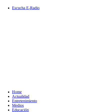
Saltar
Escucha E-Radio
al
contenido
Primary
Menu
Home
Actualidad
Entretenimiento
Medios
Educación