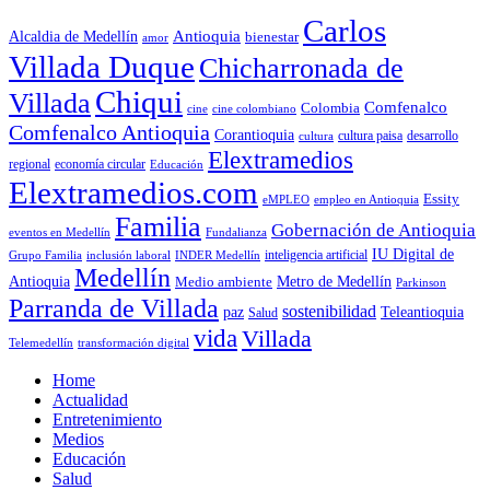
Carlos
Antioquia
Alcaldia de Medellín
bienestar
amor
Villada Duque
Chicharronada de
Chiqui
Villada
Comfenalco
Colombia
cine colombiano
cine
Comfenalco Antioquia
Corantioquia
cultura
cultura paisa
desarrollo
Elextramedios
economía circular
regional
Educación
Elextramedios.com
Essity
empleo en Antioquia
eMPLEO
Familia
Gobernación de Antioquia
Fundalianza
eventos en Medellín
IU Digital de
inclusión laboral
INDER Medellín
inteligencia artificial
Grupo Familia
Medellín
Antioquia
Metro de Medellín
Medio ambiente
Parkinson
Parranda de Villada
sostenibilidad
paz
Teleantioquia
Salud
vida
Villada
Telemedellín
transformación digital
Home
Actualidad
Entretenimiento
Medios
Educación
Salud