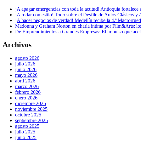
¡A apagar emergencias con toda la actitud! Antioquia fortalec
¡A rodar con estilo! Todo sobre el Desfile de Autos Clásicos y 
¡A hacer negocios de verdad! Medellín recibe la 4.ª Macrorru
Madonna y Graham Norton en charla íntima por Film&Arts: los 
De Emprendimientos a Grandes Empresas: El impulso que acel
Archivos
agosto 2026
julio 2026
junio 2026
mayo 2026
abril 2026
marzo 2026
febrero 2026
enero 2026
diciembre 2025
noviembre 2025
octubre 2025
septiembre 2025
agosto 2025
julio 2025
junio 2025