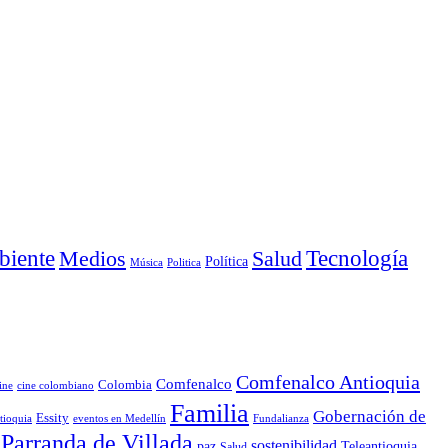
iente
Medios
Salud
Tecnología
Política
Música
Politica
Comfenalco Antioquia
Comfenalco
Colombia
cine colombiano
ine
Familia
Gobernación de
Essity
tioquia
Fundalianza
eventos en Medellín
Parranda de Villada
sostenibilidad
paz
Teleantioquia
Salud