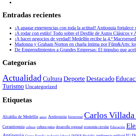
Entradas recientes
¡A apagar emergencias con toda la actitud! Antioquia fortalec
¡A rodar con estilo! Todo sobre el Desfile de Autos Clásicos y 
¡A hacer negocios de verdad! Medellín recibe la 4.ª Macrorru
Madonna y Graham Norton en charla íntima por Film&Arts: los 
De Emprendimientos a Grandes Empresas: El impulso que acel
Categorías
Actualidad
Deporte
Cultura
Destacado
Educac
Turismo
Uncategorized
Etiquetas
Carlos Villad
Antioquia
Alcaldia de Medellín
bienestar
amor
Ele
Corantioquia
economía circular
cultura
cultura paisa
desarrollo regional
Educación
Antioquia
IU Di
inclusión laboral
INDER Medellín
inteligencia artificial
Grupo Familia