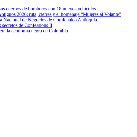
e sus cuerpos de bomberos con 18 nuevos vehículos
Antiguos 2026: ruta, cierres y el homenaje “Mujeres al Volante”
eda Nacional de Negocios de Comfenalco Antioquia
secretos de Confessions II
era la economía negra en Colombia