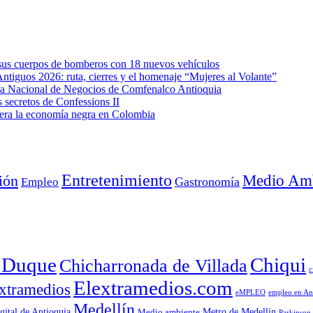
e sus cuerpos de bomberos con 18 nuevos vehículos
Antiguos 2026: ruta, cierres y el homenaje “Mujeres al Volante”
eda Nacional de Negocios de Comfenalco Antioquia
secretos de Confessions II
era la economía negra en Colombia
Entretenimiento
Medio Amb
ión
Empleo
Gastronomía
a Duque
Chiqui
Chicharronada de Villada
c
Elextramedios.com
xtramedios
empleo en An
eMPLEO
Medellín
gital de Antioquia
Metro de Medellín
Medio ambiente
Parkinson