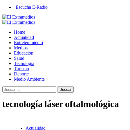
Saltar
Escucha E-Radio
al
contenido
Primary
Menu
Home
Actualidad
Entretenimiento
Medios
Educación
Salud
Tecnología
Turismo
Deporte
Medio Ambiente
Buscar:
tecnología láser oftalmológica
Actualidad