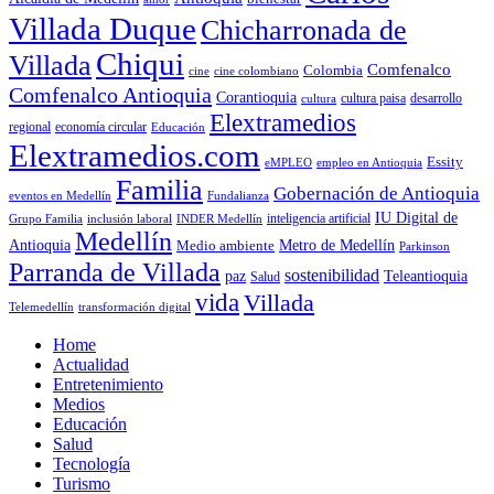
Villada Duque
Chicharronada de
Chiqui
Villada
Comfenalco
Colombia
cine colombiano
cine
Comfenalco Antioquia
Corantioquia
cultura
cultura paisa
desarrollo
Elextramedios
economía circular
regional
Educación
Elextramedios.com
Essity
empleo en Antioquia
eMPLEO
Familia
Gobernación de Antioquia
Fundalianza
eventos en Medellín
IU Digital de
inclusión laboral
INDER Medellín
inteligencia artificial
Grupo Familia
Medellín
Antioquia
Metro de Medellín
Medio ambiente
Parkinson
Parranda de Villada
sostenibilidad
paz
Teleantioquia
Salud
vida
Villada
Telemedellín
transformación digital
Home
Actualidad
Entretenimiento
Medios
Educación
Salud
Tecnología
Turismo