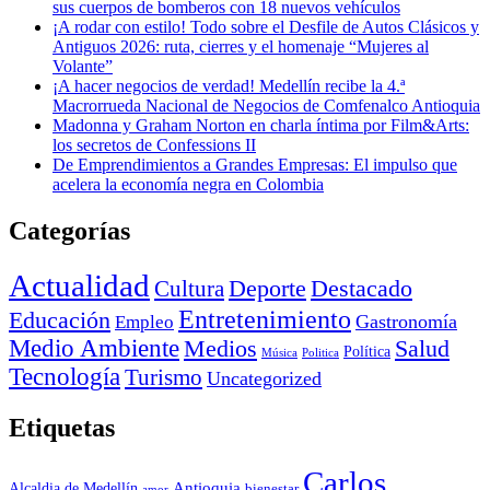
sus cuerpos de bomberos con 18 nuevos vehículos
¡A rodar con estilo! Todo sobre el Desfile de Autos Clásicos y
Antiguos 2026: ruta, cierres y el homenaje “Mujeres al
Volante”
¡A hacer negocios de verdad! Medellín recibe la 4.ª
Macrorrueda Nacional de Negocios de Comfenalco Antioquia
Madonna y Graham Norton en charla íntima por Film&Arts:
los secretos de Confessions II
De Emprendimientos a Grandes Empresas: El impulso que
acelera la economía negra en Colombia
Categorías
Actualidad
Deporte
Cultura
Destacado
Entretenimiento
Educación
Empleo
Gastronomía
Medio Ambiente
Medios
Salud
Política
Música
Politica
Tecnología
Turismo
Uncategorized
Etiquetas
Carlos
Antioquia
Alcaldia de Medellín
bienestar
amor