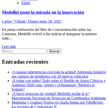
Salud
Medellín pone la mirada en la innovación
Carlos "Villada" Duque
junio 18, 2025
En plena celebración del Mes de Concientización sobre las
Cataratas, Medellín volvió a dar noticia al inaugurar la primera
suite...
Leer más
Buscar:
Entradas recientes
¡A apagar emergencias con toda la actitud! Antioquia fortalece
sus cuerpos de bomberos con 18 nuevos vehículos
¡A rodar con estilo! Todo sobre el Desfile de Autos Clásicos y
Antiguos 2026: ruta, cierres y el homenaje “Mujeres al
Volante”
¡A hacer negocios de verdad! Medellín recibe la 4.ª
Macrorrueda Nacional de Negocios de Comfenalco Antioquia
Madonna y Graham Norton en charla íntima por Film&Arts:
los secretos de Confessions II