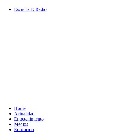
Saltar
Escucha E-Radio
al
contenido
Primary
Menu
Home
Actualidad
Entretenimiento
Medios
Educación