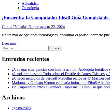
Actualidad
Tecnología
¡Encuentra tu Computador Ideal! Guía Completa de 
Carlos "Villada" Duque
agosto 22, 2024
En un mar de opciones tecnológicas, encontrar el portátil perfecto pu
Leer más
Buscar:
Entradas recientes
¡A apagar emergencias con toda la actitud! Antioquia fortalec
¡A rodar con estilo! Todo sobre el Desfile de Autos Clásicos y 
¡A hacer negocios de verdad! Medellín recibe la 4.ª Macrorru
Madonna y Graham Norton en charla íntima por Film&Arts: los 
De Emprendimientos a Grandes Empresas: El impulso que acel
Archivos
agosto 2026