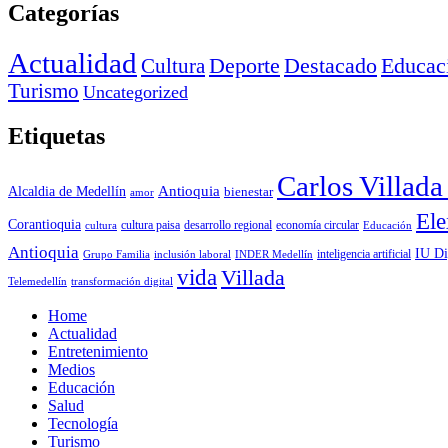
Categorías
Actualidad
Deporte
Cultura
Destacado
Educac
Turismo
Uncategorized
Etiquetas
Carlos Villad
Antioquia
Alcaldia de Medellín
bienestar
amor
Ele
Corantioquia
economía circular
cultura
cultura paisa
desarrollo regional
Educación
Antioquia
IU Di
inclusión laboral
INDER Medellín
inteligencia artificial
Grupo Familia
vida
Villada
Telemedellín
transformación digital
Home
Actualidad
Entretenimiento
Medios
Educación
Salud
Tecnología
Turismo