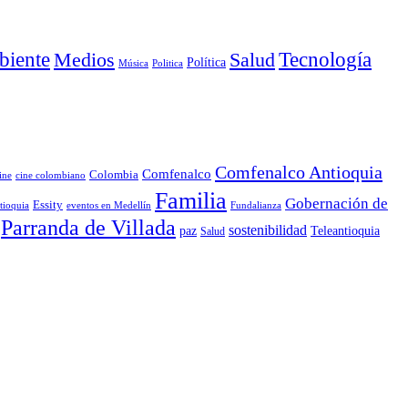
iente
Medios
Salud
Tecnología
Política
Música
Politica
Comfenalco Antioquia
Comfenalco
Colombia
cine colombiano
ine
Familia
Gobernación de
Essity
tioquia
Fundalianza
eventos en Medellín
Parranda de Villada
sostenibilidad
paz
Teleantioquia
Salud