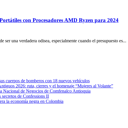
Portátiles con Procesadores AMD Ryzen para 2024
ede ser una verdadera odisea, especialmente cuando el presupuesto es...
e sus cuerpos de bomberos con 18 nuevos vehículos
Antiguos 2026: ruta, cierres y el homenaje “Mujeres al Volante”
eda Nacional de Negocios de Comfenalco Antioquia
secretos de Confessions II
era la economía negra en Colombia