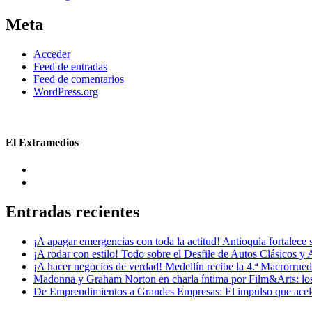
Meta
Acceder
Feed de entradas
Feed de comentarios
WordPress.org
El Extramedios
Entradas recientes
¡A apagar emergencias con toda la actitud! Antioquia fortalec
¡A rodar con estilo! Todo sobre el Desfile de Autos Clásicos y 
¡A hacer negocios de verdad! Medellín recibe la 4.ª Macrorru
Madonna y Graham Norton en charla íntima por Film&Arts: los 
De Emprendimientos a Grandes Empresas: El impulso que acel