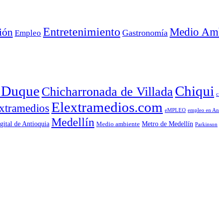
Entretenimiento
Medio Amb
ión
Empleo
Gastronomía
a Duque
Chiqui
Chicharronada de Villada
c
Elextramedios.com
xtramedios
empleo en An
eMPLEO
Medellín
gital de Antioquia
Metro de Medellín
Medio ambiente
Parkinson