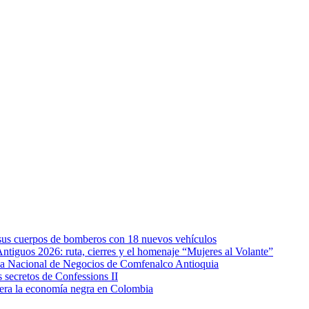
e sus cuerpos de bomberos con 18 nuevos vehículos
Antiguos 2026: ruta, cierres y el homenaje “Mujeres al Volante”
eda Nacional de Negocios de Comfenalco Antioquia
secretos de Confessions II
era la economía negra en Colombia