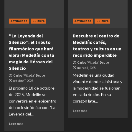
Actualidad
Cultura
Actualidad
Cultura
“La Leyenda del
Descubre el centro de
Silencio”: el tributo
Medellín: cafés,
filarmónico que hará
teatros y cultura en un
vibrar Medellín con la
recorrido imperdible
magia de Héroes del
Carlos "Villada" Duque
Silencio
marzo 8, 2025
Medellín es una ciudad
Carlos "Villada" Duque
octubre 7, 2025
vibrante donde la historia y
El próximo 18 de octubre
la modernidad se fusionan
de 2025, Medellín se
en cada rincón. En su
convertirá en el epicentro
corazón late...
del rock sinfónico con “La
Leer más
Leyenda del...
Leer más