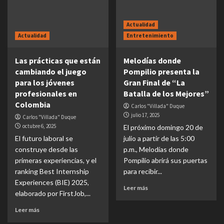
Actualidad
Actualidad
Entretenimiento
Las prácticas que están
Melodías donde
cambiando el juego
Pompilio presenta la
para los jóvenes
Gran Final de “La
profesionales en
Batalla de los Mejores”
Colombia
Carlos "Villada" Duque
julio 17, 2025
Carlos "Villada" Duque
octubre 6, 2025
El próximo domingo 20 de
El futuro laboral se
julio a partir de las 5:00
construye desde las
p.m., Melodías donde
primeras experiencias, y el
Pompilio abrirá sus puertas
ranking Best Internship
para recibir...
Experiences (BIE) 2025,
Leer más
elaborado por FirstJob,...
Leer más