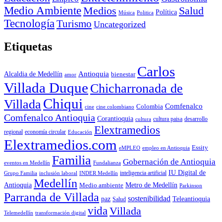
Medio Ambiente
Medios
Salud
Política
Música
Politica
Tecnología
Turismo
Uncategorized
Etiquetas
Carlos
Antioquia
Alcaldia de Medellín
bienestar
amor
Villada Duque
Chicharronada de
Chiqui
Villada
Comfenalco
Colombia
cine colombiano
cine
Comfenalco Antioquia
Corantioquia
cultura
cultura paisa
desarrollo
Elextramedios
economía circular
regional
Educación
Elextramedios.com
Essity
empleo en Antioquia
eMPLEO
Familia
Gobernación de Antioquia
Fundalianza
eventos en Medellín
IU Digital de
inclusión laboral
INDER Medellín
inteligencia artificial
Grupo Familia
Medellín
Antioquia
Metro de Medellín
Medio ambiente
Parkinson
Parranda de Villada
sostenibilidad
paz
Teleantioquia
Salud
vida
Villada
Telemedellín
transformación digital