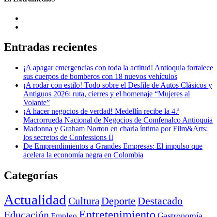
Entradas recientes
¡A apagar emergencias con toda la actitud! Antioquia fortalece
sus cuerpos de bomberos con 18 nuevos vehículos
¡A rodar con estilo! Todo sobre el Desfile de Autos Clásicos y
Antiguos 2026: ruta, cierres y el homenaje “Mujeres al
Volante”
¡A hacer negocios de verdad! Medellín recibe la 4.ª
Macrorrueda Nacional de Negocios de Comfenalco Antioquia
Madonna y Graham Norton en charla íntima por Film&Arts:
los secretos de Confessions II
De Emprendimientos a Grandes Empresas: El impulso que
acelera la economía negra en Colombia
Categorías
Actualidad
Deporte
Cultura
Destacado
Entretenimiento
Educación
Empleo
Gastronomía