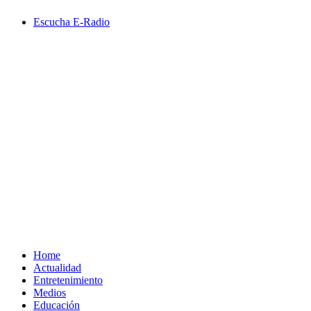
Saltar
Escucha E-Radio
al
contenido
Primary
Menu
Home
Actualidad
Entretenimiento
Medios
Educación