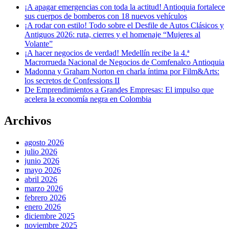
¡A apagar emergencias con toda la actitud! Antioquia fortalece
sus cuerpos de bomberos con 18 nuevos vehículos
¡A rodar con estilo! Todo sobre el Desfile de Autos Clásicos y
Antiguos 2026: ruta, cierres y el homenaje “Mujeres al
Volante”
¡A hacer negocios de verdad! Medellín recibe la 4.ª
Macrorrueda Nacional de Negocios de Comfenalco Antioquia
Madonna y Graham Norton en charla íntima por Film&Arts:
los secretos de Confessions II
De Emprendimientos a Grandes Empresas: El impulso que
acelera la economía negra en Colombia
Archivos
agosto 2026
julio 2026
junio 2026
mayo 2026
abril 2026
marzo 2026
febrero 2026
enero 2026
diciembre 2025
noviembre 2025