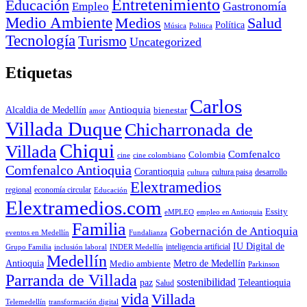
Entretenimiento
Educación
Empleo
Gastronomía
Medio Ambiente
Medios
Salud
Política
Música
Politica
Tecnología
Turismo
Uncategorized
Etiquetas
Carlos
Antioquia
Alcaldia de Medellín
bienestar
amor
Villada Duque
Chicharronada de
Chiqui
Villada
Comfenalco
Colombia
cine colombiano
cine
Comfenalco Antioquia
Corantioquia
cultura
cultura paisa
desarrollo
Elextramedios
economía circular
regional
Educación
Elextramedios.com
Essity
empleo en Antioquia
eMPLEO
Familia
Gobernación de Antioquia
Fundalianza
eventos en Medellín
IU Digital de
inclusión laboral
INDER Medellín
inteligencia artificial
Grupo Familia
Medellín
Antioquia
Metro de Medellín
Medio ambiente
Parkinson
Parranda de Villada
sostenibilidad
paz
Teleantioquia
Salud
vida
Villada
Telemedellín
transformación digital