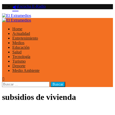
Saltar
Escucha E-Radio
al
contenido
Primary
Menu
Home
Actualidad
Entretenimiento
Medios
Educación
Salud
Tecnología
Turismo
Deporte
Medio Ambiente
Buscar:
subsidios de vivienda