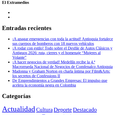
El Extramedios
Entradas recientes
¡A apagar emergencias con toda la actitud! Antioquia fortalece
sus cuerpos de bomberos con 18 nuevos vehículos
¡A rodar con estilo! Todo sobre el Desfile de Autos Clásicos y
Antiguos 2026: ruta, cierres y el homenaje “Mujeres al
Volante”
¡A hacer negocios de verdad! Medellín recibe la 4.ª
Macrorrueda Nacional de Negocios de Comfenalco Antioquia
Madonna y Graham Norton en charla íntima por Film&Arts:
los secretos de Confessions II
De Emprendimientos a Grandes Empresas: El impulso que
acelera la economía negra en Colombia
Categorías
Actualidad
Deporte
Cultura
Destacado