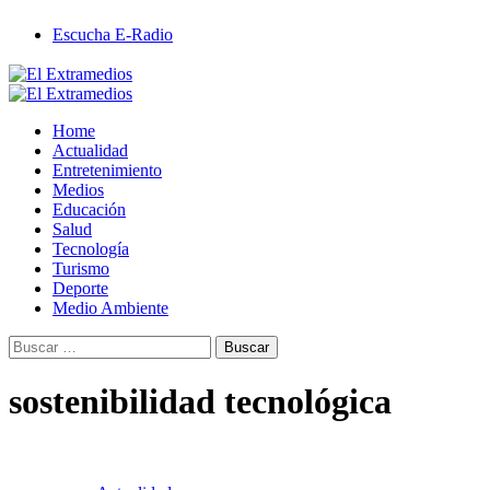
Saltar
Escucha E-Radio
al
contenido
Primary
Menu
Home
Actualidad
Entretenimiento
Medios
Educación
Salud
Tecnología
Turismo
Deporte
Medio Ambiente
Buscar:
sostenibilidad tecnológica