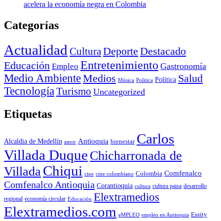
acelera la economía negra en Colombia
Categorías
Actualidad
Deporte
Cultura
Destacado
Entretenimiento
Educación
Empleo
Gastronomía
Medio Ambiente
Medios
Salud
Política
Música
Politica
Tecnología
Turismo
Uncategorized
Etiquetas
Carlos
Antioquia
Alcaldia de Medellín
bienestar
amor
Villada Duque
Chicharronada de
Chiqui
Villada
Comfenalco
Colombia
cine colombiano
cine
Comfenalco Antioquia
Corantioquia
cultura
cultura paisa
desarrollo
Elextramedios
economía circular
regional
Educación
Elextramedios.com
Essity
empleo en Antioquia
eMPLEO