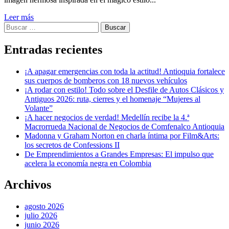
Leer más
Buscar:
Entradas recientes
¡A apagar emergencias con toda la actitud! Antioquia fortalece
sus cuerpos de bomberos con 18 nuevos vehículos
¡A rodar con estilo! Todo sobre el Desfile de Autos Clásicos y
Antiguos 2026: ruta, cierres y el homenaje “Mujeres al
Volante”
¡A hacer negocios de verdad! Medellín recibe la 4.ª
Macrorrueda Nacional de Negocios de Comfenalco Antioquia
Madonna y Graham Norton en charla íntima por Film&Arts:
los secretos de Confessions II
De Emprendimientos a Grandes Empresas: El impulso que
acelera la economía negra en Colombia
Archivos
agosto 2026
julio 2026
junio 2026