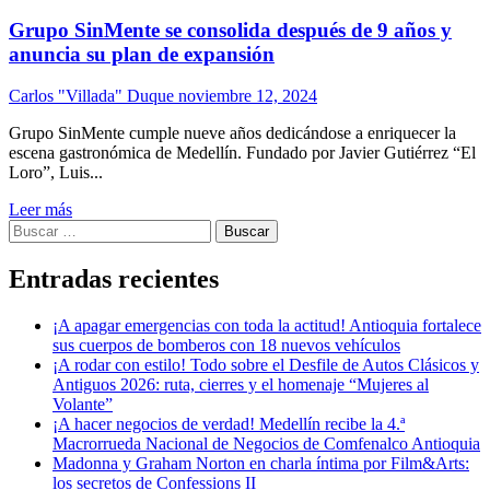
Grupo SinMente se consolida después de 9 años y
anuncia su plan de expansión
Carlos "Villada" Duque
noviembre 12, 2024
Grupo SinMente cumple nueve años dedicándose a enriquecer la
escena gastronómica de Medellín. Fundado por Javier Gutiérrez “El
Loro”, Luis...
Leer más
Buscar:
Entradas recientes
¡A apagar emergencias con toda la actitud! Antioquia fortalece
sus cuerpos de bomberos con 18 nuevos vehículos
¡A rodar con estilo! Todo sobre el Desfile de Autos Clásicos y
Antiguos 2026: ruta, cierres y el homenaje “Mujeres al
Volante”
¡A hacer negocios de verdad! Medellín recibe la 4.ª
Macrorrueda Nacional de Negocios de Comfenalco Antioquia
Madonna y Graham Norton en charla íntima por Film&Arts:
los secretos de Confessions II