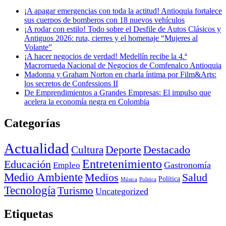
¡A apagar emergencias con toda la actitud! Antioquia fortalece
sus cuerpos de bomberos con 18 nuevos vehículos
¡A rodar con estilo! Todo sobre el Desfile de Autos Clásicos y
Antiguos 2026: ruta, cierres y el homenaje “Mujeres al
Volante”
¡A hacer negocios de verdad! Medellín recibe la 4.ª
Macrorrueda Nacional de Negocios de Comfenalco Antioquia
Madonna y Graham Norton en charla íntima por Film&Arts:
los secretos de Confessions II
De Emprendimientos a Grandes Empresas: El impulso que
acelera la economía negra en Colombia
Categorías
Actualidad
Deporte
Cultura
Destacado
Entretenimiento
Educación
Empleo
Gastronomía
Medio Ambiente
Medios
Salud
Política
Música
Politica
Tecnología
Turismo
Uncategorized
Etiquetas