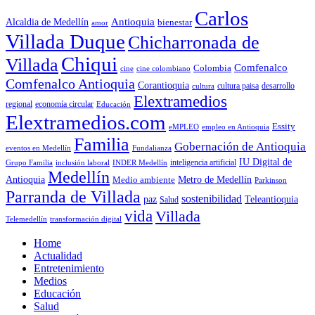
Carlos
Antioquia
Alcaldia de Medellín
bienestar
amor
Villada Duque
Chicharronada de
Chiqui
Villada
Comfenalco
Colombia
cine colombiano
cine
Comfenalco Antioquia
Corantioquia
cultura
cultura paisa
desarrollo
Elextramedios
economía circular
regional
Educación
Elextramedios.com
Essity
empleo en Antioquia
eMPLEO
Familia
Gobernación de Antioquia
Fundalianza
eventos en Medellín
IU Digital de
inclusión laboral
INDER Medellín
inteligencia artificial
Grupo Familia
Medellín
Antioquia
Metro de Medellín
Medio ambiente
Parkinson
Parranda de Villada
sostenibilidad
paz
Teleantioquia
Salud
vida
Villada
Telemedellín
transformación digital
Home
Actualidad
Entretenimiento
Medios
Educación
Salud