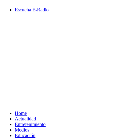
Saltar
Escucha E-Radio
al
contenido
Primary
Menu
Home
Actualidad
Entretenimiento
Medios
Educación