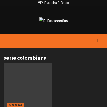
Saltar
Escucha E-Radio
al
contenido
Primary
Menu
serie colombiana
Actualidad