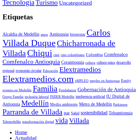
Tecnología
Turismo
Uncategorized
Etiquetas
Carlos
Antioquia
Alcaldia de Medellín
bienestar
amor
Villada Duque
Chicharronada de
Chiqui
Villada
Comfenalco
Colombia
cine colombiano
cine
Comfenalco Antioquia
Corantioquia
cultura
cultura paisa
desarrollo
Elextramedios
economía circular
regional
Educación
Elextramedios.com
Essity
empleo en Antioquia
eMPLEO
Familia
Gobernación de Antioquia
Fundalianza
eventos en Medellín
IU Digital de
inclusión laboral
INDER Medellín
inteligencia artificial
Grupo Familia
Medellín
Antioquia
Metro de Medellín
Medio ambiente
Parkinson
Parranda de Villada
sostenibilidad
paz
Teleantioquia
Salud
vida
Villada
Telemedellín
transformación digital
Home
Actualidad