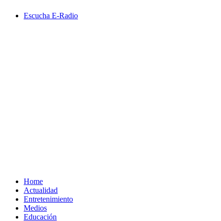
Saltar
Escucha E-Radio
al
contenido
Primary
Menu
Home
Actualidad
Entretenimiento
Medios
Educación