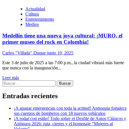
Actualidad
Cultura
Entretenimiento
Medios
Medellín tiene una nueva joya cultural: ¡MURO, el
primer museo del rock en Colombia!
Carlos "Villada" Duque
junio 10, 2025
Este 3 de julio de 2025 a las 7:00 p.m., la ciudad vibrará más fuerte
que nunca con la inauguración...
Leer más
Buscar:
Entradas recientes
¡A apagar emergencias con toda la actitud! Antioquia fortalece
sus cuerpos de bomberos con 18 nuevos vehículos
¡A rodar con estilo! Todo sobre el Desfile de Autos Clásicos y
Antiguos 2026: ruta, cierres y el homenaje “Mujeres al
Volante”