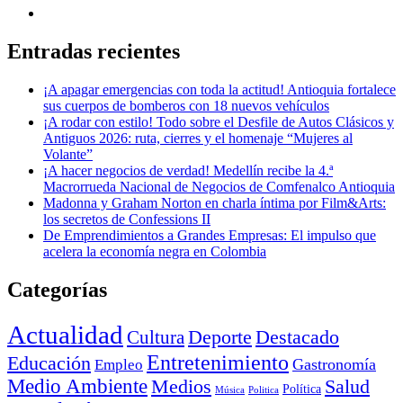
Entradas recientes
¡A apagar emergencias con toda la actitud! Antioquia fortalece
sus cuerpos de bomberos con 18 nuevos vehículos
¡A rodar con estilo! Todo sobre el Desfile de Autos Clásicos y
Antiguos 2026: ruta, cierres y el homenaje “Mujeres al
Volante”
¡A hacer negocios de verdad! Medellín recibe la 4.ª
Macrorrueda Nacional de Negocios de Comfenalco Antioquia
Madonna y Graham Norton en charla íntima por Film&Arts:
los secretos de Confessions II
De Emprendimientos a Grandes Empresas: El impulso que
acelera la economía negra en Colombia
Categorías
Actualidad
Deporte
Cultura
Destacado
Entretenimiento
Educación
Empleo
Gastronomía
Medio Ambiente
Medios
Salud
Política
Música
Politica