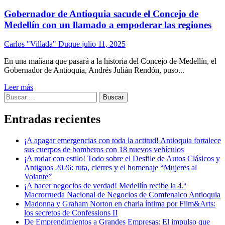
Gobernador de Antioquia sacude el Concejo de
Medellín con un llamado a empoderar las regiones
Carlos "Villada" Duque
julio 11, 2025
En una mañana que pasará a la historia del Concejo de Medellín, el
Gobernador de Antioquia, Andrés Julián Rendón, puso...
Leer más
Buscar:
Entradas recientes
¡A apagar emergencias con toda la actitud! Antioquia fortalece
sus cuerpos de bomberos con 18 nuevos vehículos
¡A rodar con estilo! Todo sobre el Desfile de Autos Clásicos y
Antiguos 2026: ruta, cierres y el homenaje “Mujeres al
Volante”
¡A hacer negocios de verdad! Medellín recibe la 4.ª
Macrorrueda Nacional de Negocios de Comfenalco Antioquia
Madonna y Graham Norton en charla íntima por Film&Arts:
los secretos de Confessions II
De Emprendimientos a Grandes Empresas: El impulso que