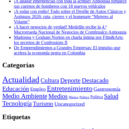
¡A apagar emergencias con toda la actitud! Antioquia fortalece
sus cuerpos de bomberos con 18 nuevos vehículos
¡A rodar con estilo! Todo sobre el Desfile de Autos Clásicos y
Antiguos 2026: ruta, cierres y el homenaje “Mujeres al
Volante”
¡A hacer negocios de verdad! Medellín recibe la 4.ª
Macrorrueda Nacional de Negocios de Comfenalco Antioquia
Madonna y Graham Norton en charla íntima por Film&Arts:
los secretos de Confessions II
De Emprendimientos a Grandes Empresas: El impulso que
acelera la economía negra en Colombia
Categorías
Actualidad
Deporte
Cultura
Destacado
Entretenimiento
Educación
Empleo
Gastronomía
Medio Ambiente
Medios
Salud
Política
Música
Politica
Tecnología
Turismo
Uncategorized
Etiquetas