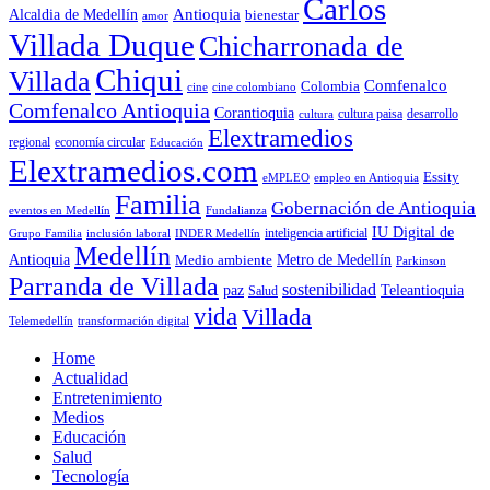
Carlos
Antioquia
Alcaldia de Medellín
bienestar
amor
Villada Duque
Chicharronada de
Chiqui
Villada
Comfenalco
Colombia
cine colombiano
cine
Comfenalco Antioquia
Corantioquia
cultura
cultura paisa
desarrollo
Elextramedios
economía circular
regional
Educación
Elextramedios.com
Essity
empleo en Antioquia
eMPLEO
Familia
Gobernación de Antioquia
Fundalianza
eventos en Medellín
IU Digital de
inclusión laboral
INDER Medellín
inteligencia artificial
Grupo Familia
Medellín
Antioquia
Metro de Medellín
Medio ambiente
Parkinson
Parranda de Villada
sostenibilidad
paz
Teleantioquia
Salud
vida
Villada
Telemedellín
transformación digital
Home
Actualidad
Entretenimiento
Medios
Educación
Salud
Tecnología