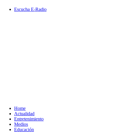
Saltar
Escucha E-Radio
al
contenido
Primary
Menu
Home
Actualidad
Entretenimiento
Medios
Educación