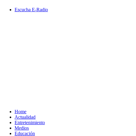
Saltar
Escucha E-Radio
al
contenido
Primary
Menu
Home
Actualidad
Entretenimiento
Medios
Educación