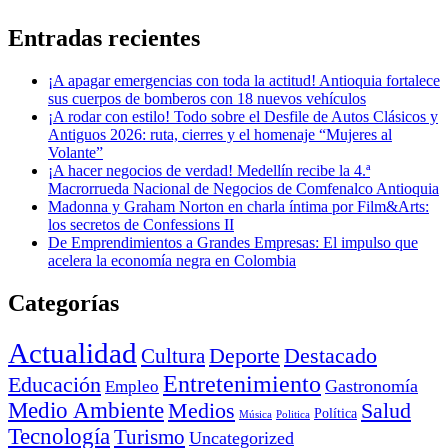
Entradas recientes
¡A apagar emergencias con toda la actitud! Antioquia fortalece
sus cuerpos de bomberos con 18 nuevos vehículos
¡A rodar con estilo! Todo sobre el Desfile de Autos Clásicos y
Antiguos 2026: ruta, cierres y el homenaje “Mujeres al
Volante”
¡A hacer negocios de verdad! Medellín recibe la 4.ª
Macrorrueda Nacional de Negocios de Comfenalco Antioquia
Madonna y Graham Norton en charla íntima por Film&Arts:
los secretos de Confessions II
De Emprendimientos a Grandes Empresas: El impulso que
acelera la economía negra en Colombia
Categorías
Actualidad
Deporte
Cultura
Destacado
Entretenimiento
Educación
Empleo
Gastronomía
Medio Ambiente
Medios
Salud
Política
Música
Politica
Tecnología
Turismo
Uncategorized