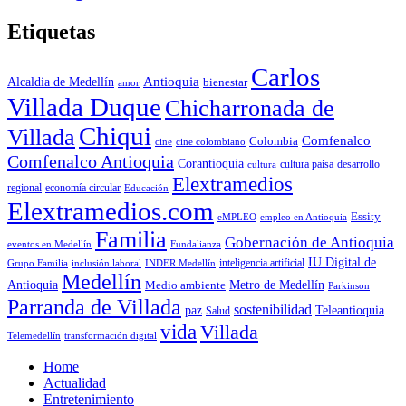
Etiquetas
Carlos
Antioquia
Alcaldia de Medellín
bienestar
amor
Villada Duque
Chicharronada de
Chiqui
Villada
Comfenalco
Colombia
cine colombiano
cine
Comfenalco Antioquia
Corantioquia
cultura
cultura paisa
desarrollo
Elextramedios
economía circular
regional
Educación
Elextramedios.com
Essity
empleo en Antioquia
eMPLEO
Familia
Gobernación de Antioquia
Fundalianza
eventos en Medellín
IU Digital de
inclusión laboral
INDER Medellín
inteligencia artificial
Grupo Familia
Medellín
Antioquia
Metro de Medellín
Medio ambiente
Parkinson
Parranda de Villada
sostenibilidad
paz
Teleantioquia
Salud
vida
Villada
Telemedellín
transformación digital
Home
Actualidad
Entretenimiento