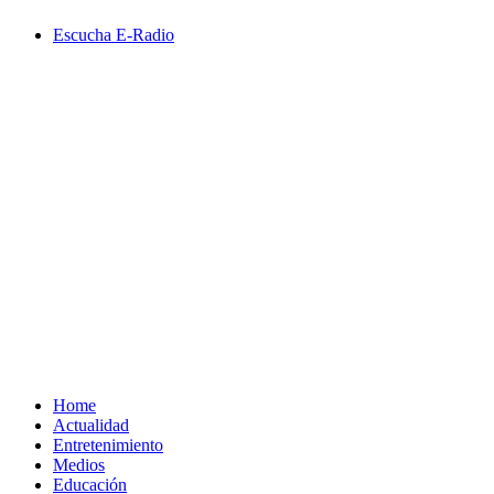
Saltar
Escucha E-Radio
al
contenido
Primary
Menu
Home
Actualidad
Entretenimiento
Medios
Educación