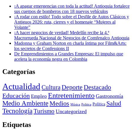
¡A apagar emergencias con toda la actitud! Antioquia fortalece
sus cuerpos de bomberos con 18 nuevos vehículos
¡A rodar con estilo! Todo sobre el Desfile de Autos Clásicos y
Antiguos 2026: ruta, cierres y el homenaje “Mujeres al
Volante”
¡A hacer negocios de verdad! Medellín recibe la 4.ª
Macrorrueda Nacional de Negocios de Comfenalco Antioquia
Madonna y Graham Norton en charla íntima por Film&Arts:
los secretos de Confessions II
De Emprendimientos a Grandes Empresas: El impulso que
acelera la economía negra en Colombia
Categorías
Actualidad
Deporte
Cultura
Destacado
Entretenimiento
Educación
Empleo
Gastronomía
Medio Ambiente
Medios
Salud
Política
Música
Politica
Tecnología
Turismo
Uncategorized
Etiquetas