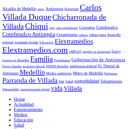
Carlos
Antioquia
Alcaldia de Medellín
bienestar
amor
Villada Duque
Chicharronada de
Chiqui
Villada
Comfenalco
Colombia
cine colombiano
cine
Comfenalco Antioquia
Corantioquia
cultura
cultura paisa
desarrollo
Elextramedios
economía circular
regional
Educación
Elextramedios.com
Essity
empleo en Antioquia
eMPLEO
Familia
Gobernación de Antioquia
Fundalianza
eventos en Medellín
IU Digital de
inclusión laboral
INDER Medellín
inteligencia artificial
Grupo Familia
Medellín
Antioquia
Metro de Medellín
Medio ambiente
Parkinson
Parranda de Villada
sostenibilidad
paz
Teleantioquia
Salud
vida
Villada
Telemedellín
transformación digital
Home
Actualidad
Entretenimiento
Medios
Educación
Salud