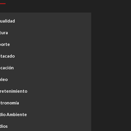
ualidad
tura
orte
tacado
cación
leo
retenimiento
tronomía
io Ambiente
ios