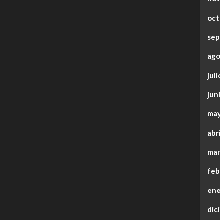
oct
sep
ago
jul
jun
may
abr
mar
feb
ene
dic