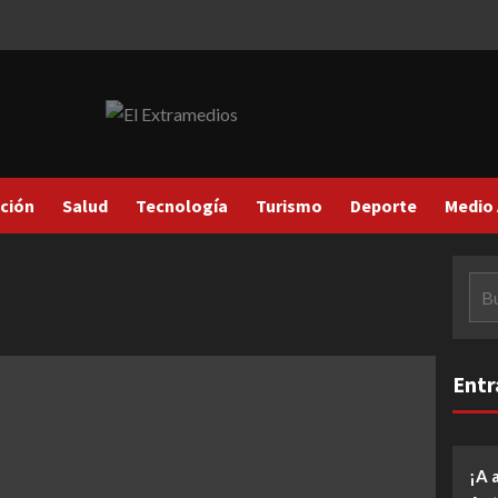
ción
Salud
Tecnología
Turismo
Deporte
Medio
Bus
Entr
¡A 