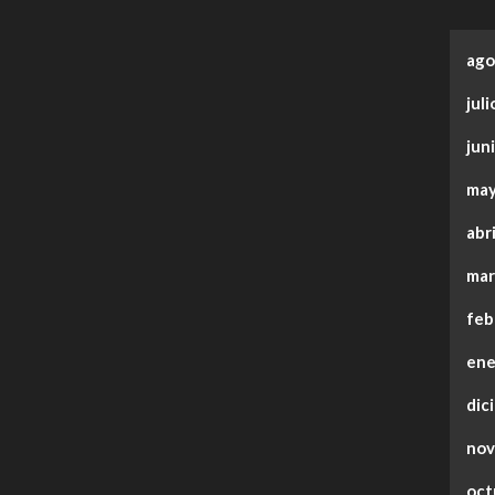
ago
jul
jun
may
abr
mar
feb
ene
dic
nov
oct