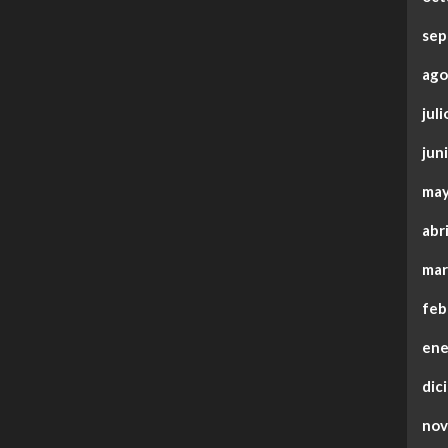
sep
ago
jul
jun
may
abr
mar
feb
ene
dic
nov