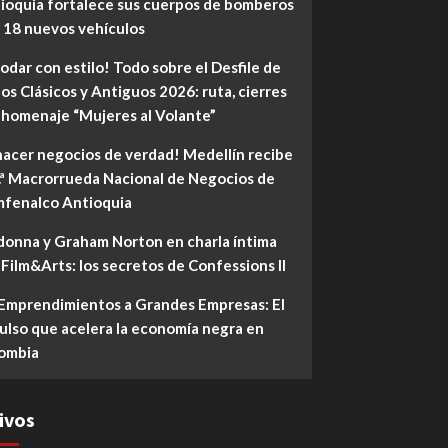
ioquia fortalece sus cuerpos de bomberos
 18 nuevos vehículos
rodar con estilo! Todo sobre el Desfile de
os Clásicos y Antiguos 2026: ruta, cierres
l homenaje “Mujeres al Volante”
hacer negocios de verdad! Medellín recibe
4.ª Macrorrueda Nacional de Negocios de
fenalco Antioquia
onna y Graham Norton en charla íntima
 Film&Arts: los secretos de Confessions II
Emprendimientos a Grandes Empresas: El
ulso que acelera la economía negra en
ombia
ivos