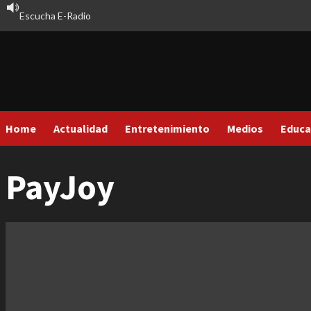
Saltar
Escucha E-Radio
al
contenido
Home
Actualidad
Entretenimiento
Medios
Educa
PayJoy