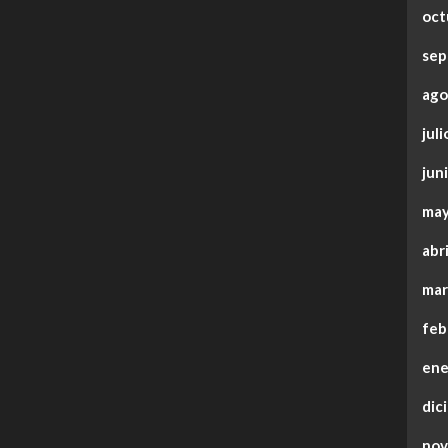
oct
sep
ago
jul
jun
may
abr
mar
feb
ene
dic
nov