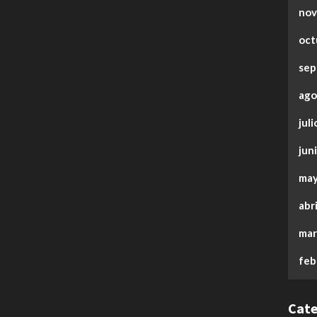
nov
oct
sep
ago
jul
jun
may
abr
mar
feb
Cate