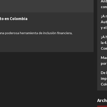
Ant
con
¡A 
dito en Colombia
Aut
y e
una poderosa herramienta de inclusión financiera,
¡A 
la 
Com
Mad
por
De 
imp
Col
Arch