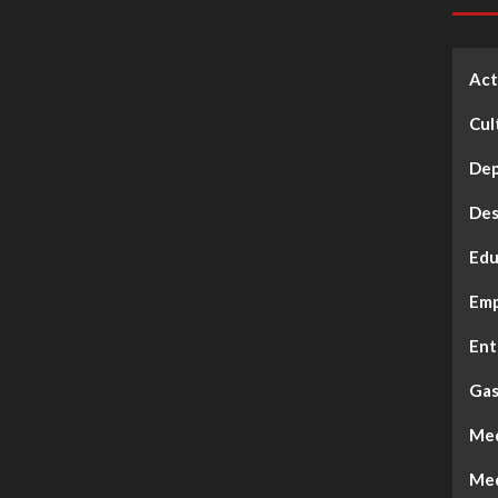
Act
Cul
Dep
Des
Edu
Emp
Ent
Gas
Med
Med